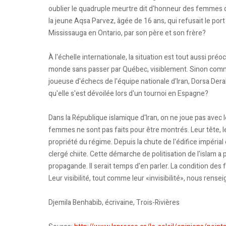
oublier le quadruple meurtre dit d'honneur des femmes d
la jeune Aqsa Parvez, âgée de 16 ans, qui refusait le por
Mississauga en Ontario, par son père et son frère?
À l'échelle internationale, la situation est tout aussi préo
monde sans passer par Québec, visiblement. Sinon commen
joueuse d'échecs de l'équipe nationale d'Iran, Dorsa Der
qu'elle s'est dévoilée lors d'un tournoi en Espagne?
Dans la République islamique d'Iran, on ne joue pas avec
femmes ne sont pas faits pour être montrés. Leur tête, leu
propriété du régime. Depuis la chute de l'édifice impéria
clergé chiite. Cette démarche de politisation de l'islam 
propagande. Il serait temps d'en parler. La condition des 
Leur visibilité, tout comme leur «invisibilité», nous rensei
Djemila Benhabib, écrivaine, Trois-Rivières