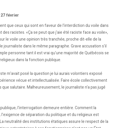
 27 février
nt que ceux qui sont en faveur de l'interdiction du voile dans
t des racistes. «Ça se peut que j'aie été raciste face au voile»,
r le voile une opinion très tranchée, proche dit-elle de la
 le journaliste dans le même paragraphe. Grave accusation s'il
ple personne tant il est vrai qu'une majorité de Québécois se
religieux dans la fonction publique.
iste m'avait posé la question je lui aurais volontiers exposé
érience vécue et intellectualisée. Faire école collectivement
que salutaire. Malheureusement, le journaliste n'a pas jugé
on publique, l'interrogation demeure entière. Comment la
 l'exigence de séparation du politique et du religieux est
La neutralité des institutions étatiques assure le respect de la