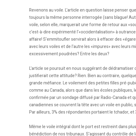
Revenons au voile. L'article en question laisse penser que 
toujours la même personne interrogée (sans blague! Autant 
voile, selon elle, marquerait une forme de retour aux «so
c'est-à-dire expérimenté l'«occidentalisation» à outrance 
affaire! S'emmitoufler servirait alors à effacer des «égar
avec leurs voiles et de l'autre les «impures» avec leurs mi
excessivement poudrées? Entre les deux?
L'article se poursuit en nous suggérant de dédramatiser c
justifierait cette attitude? Rien. Bien au contraire, quel
grande méfiance. Le voilement des petites filles pré-pu
comme au Canada, alors que dans les écoles publiques, l
confirmée par un sondage diffusé par Radio-Canada et 
canadiennes se couvrent la tête avec un voile en public
Par ailleurs, 3% des répondantes portaient le tchador, et 
Même le voile intégral dont le port est restreint dans p
bénédiction de nos tribunaux. S'agissant du contrôle de 