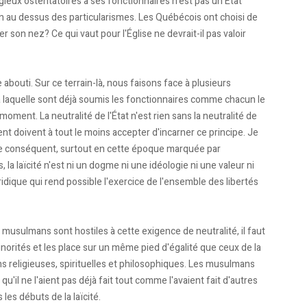
igieux ostentatoires à ses fonctionnaires n'est pas un État
un au dessus des particularismes. Les Québécois ont choisi de
rer son nez? Ce qui vaut pour l'Église ne devrait-il pas valoir
e abouti. Sur ce terrain-là, nous faisons face à plusieurs
 (à laquelle sont déjà soumis les fonctionnaires comme chacun le
 moment. La neutralité de l'État n'est rien sans la neutralité de
ent doivent à tout le moins accepter d'incarner ce principe. Je
ue conséquent, surtout en cette époque marquée par
la laïcité n'est ni un dogme ni une idéologie ni une valeur ni
ridique qui rend possible l'exercice de l'ensemble des libertés
musulmans sont hostiles à cette exigence de neutralité, il faut
inorités et les place sur un même pied d'égalité que ceux de la
ions religieuses, spirituelles et philosophiques. Les musulmans
 qu'il ne l'aient pas déjà fait tout comme l'avaient fait d'autres
 les débuts de la laïcité.