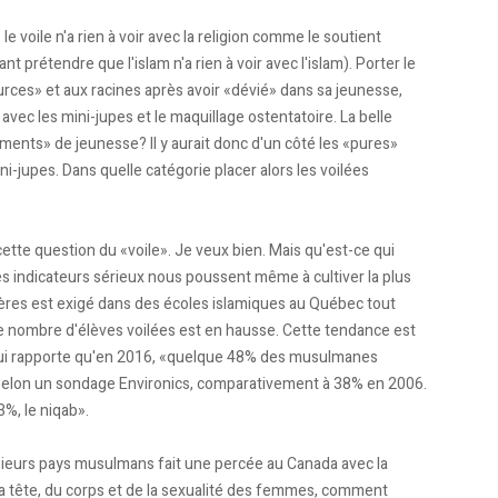
le voile n'a rien à voir avec la religion comme le soutient
prétendre que l'islam n'a rien à voir avec l'islam). Porter le
urces» et aux racines après avoir «dévié» dans sa jeunesse,
avec les mini-jupes et le maquillage ostentatoire. La belle
ements» de jeunesse? Il y aurait donc d'un côté les «pures»
ni-jupes. Dans quelle catégorie placer alors les voilées
ette question du «voile». Je veux bien. Mais qu'est-ce qui
ques indicateurs sérieux nous poussent même à cultiver la plus
bères est exigé dans des écoles islamiques au Québec tout
e nombre d'élèves voilées est en hausse. Cette tendance est
qui rapporte qu'en 2016, «quelque 48% des musulmanes
, selon un sondage Environics, comparativement à 38% en 2006.
3%, le niqab».
lusieurs pays musulmans fait une percée au Canada avec la
la tête, du corps et de la sexualité des femmes, comment