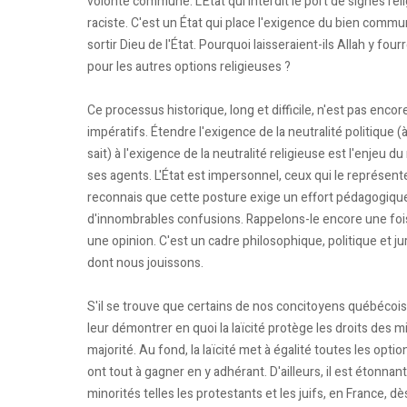
volonté commune. L'État qui interdit le port de signes rel
raciste. C'est un État qui place l'exigence du bien comm
sortir Dieu de l'État. Pourquoi laisseraient-ils Allah y four
pour les autres options religieuses ?
Ce processus historique, long et difficile, n'est pas encor
impératifs. Étendre l'exigence de la neutralité politique
sait) à l'exigence de la neutralité religieuse est l'enjeu du
ses agents. L'État est impersonnel, ceux qui le représent
reconnais que cette posture exige un effort pédagogiq
d'innombrables confusions. Rappelons-le encore une fois, 
une opinion. C'est un cadre philosophique, politique et ju
dont nous jouissons.
S'il se trouve que certains de nos concitoyens québécois 
leur démontrer en quoi la laïcité protège les droits des m
majorité. Au fond, la laïcité met à égalité toutes les opt
ont tout à gagner en y adhérant. D'ailleurs, il est étonnant
minorités telles les protestants et les juifs, en France, dès