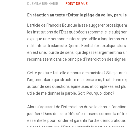
DJEMILA BENHABIB
POINT DE VUE
En réaction au texte «Éviter le piège du voile», paru le
L'article de François Bourque laisse suggérer prosaïqueme
les institutions de l'État québécois (comme je le suis) son
explique une personne interrogée. «Elle a longtemps eu su
militante anti-islamiste Djemila Benhabib», explique alors
en est une, lourde de sens, qui dépasse largement ma sim
reconnaissent dans ce principe d'interdiction des signes 
Cette posture fait-elle de nous des racistes? Si le journal
l'argumentaire qui structure ma démarche, fruit d'une exp
autour de ces questions épineuses et complexes est plus 
utile de me donner la parole. Soit. Pourquoi donc?
Alors s'agissant de l'interdiction du voile dans la foncti
justifier? Dans des sociétés sécularisées comme la nôtre,
essentielle pour fonder et garantir l'ordre démocratique. 