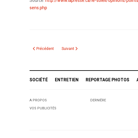
Source:
http://www.lapresse.ca/le-soleil/opinions/poi
sens.php
Article précédent : Algérie, je veux être ton Président !
Article suivant : Attentat contre la Mosqué
Précédent
Suivant
SOCIÉTÉ
ENTRETIEN
REPORTAGE PHOTOS
A PROPOS
DERNIÈRE
VOS PUBLICITÉS