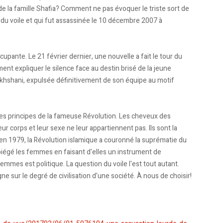
e la famille Shafia? Comment ne pas évoquer le triste sort de
t du voile et qui fut assassinée le 10 décembre 2007 à
ccupante. Le 21 février dernier, une nouvelle a fait le tour du
t expliquer le silence face au destin brisé de la jeune
akhshani, expulsée définitivement de son équipe au motif
 les principes de la fameuse Révolution. Les cheveux des
r corps et leur sexe ne leur appartiennent pas. Ils sont la
l en 1979, la Révolution islamique a couronné la suprématie du
a piégé les femmes en faisant d'elles un instrument de
femmes est politique. La question du voile l'est tout autant.
gne sur le degré de civilisation d'une société. À nous de choisir!