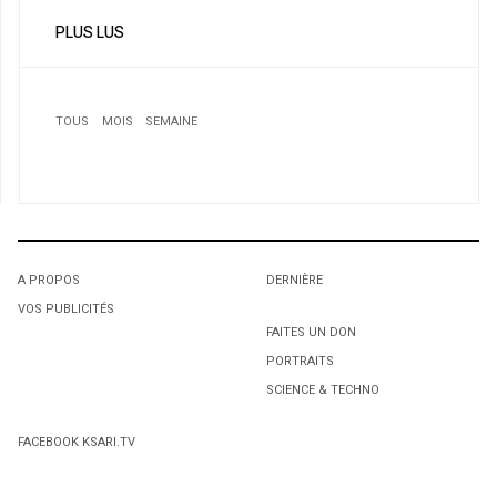
PLUS LUS
TOUS
MOIS
SEMAINE
1
Vol Alger-Montréal sur Air Algérie : Les passagers
malmenés
A PROPOS
DERNIÈRE
VOS PUBLICITÉS
1
1
FAITES UN DON
PORTRAITS
L'octroi accidentel du Gant Court.
L'octroi accidentel du Gant Court.
SCIENCE & TECHNO
2
FACEBOOK KSARI.TV
Attaque terroriste de Ouagadougou:Le ressortissant
algérien est originaire de Blida