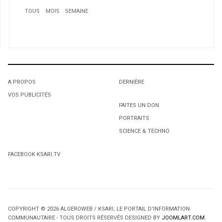
TOUS
MOIS
SEMAINE
A PROPOS
DERNIÈRE
VOS PUBLICITÉS
1
1
1
FAITES UN DON
PORTRAITS
Un «héros» honoré à Saint-Léonard
L'octroi accidentel du Gant Court.
L'octroi accidentel du Gant Court.
SCIENCE & TECHNO
2
La candidate du NPD, Mme Samira Laouni, organise un
FACEBOOK KSARI.TV
Iftar
3
J’avais raison!
4
COPYRIGHT © 2026 ALGEROWEB / KSARI, LE PORTAIL D'INFORMATION
Distinction pour le consul général d’Algérie au Québec:
COMMUNAUTAIRE - TOUS DROITS RÉSERVÉS DESIGNED BY
JOOMLART.COM
.