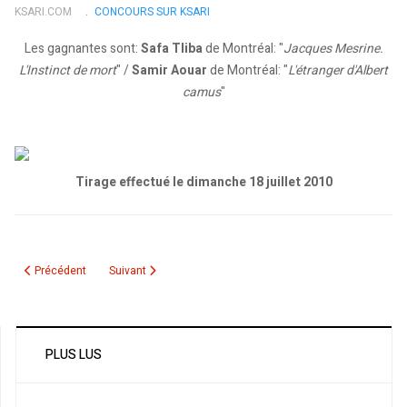
KSARI.COM
CONCOURS SUR KSARI
Les gagnantes sont:
Safa Tliba
de Montréal: "
Jacques Mesrine.
L'Instinct de mort
" /
Samir Aouar
de Montréal: "
L'étranger d'Albert
camus
"
Tirage effectué le dimanche 18 juillet 2010
Article précédent : Résultat du tirage des livres "Yasmina Khadra - Ce que le 
Article suivant : Directions
Précédent
Suivant
PLUS LUS