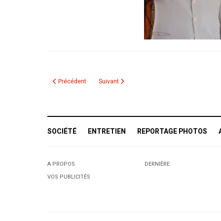
Article précédent : Ben Ali hospitalisé après une attaque cér
Article suivant : Levée de l'état d'urgence ava
Précédent
Suivant
SOCIÉTÉ
ENTRETIEN
REPORTAGE PHOTOS
A PROPOS
DERNIÈRE
VOS PUBLICITÉS