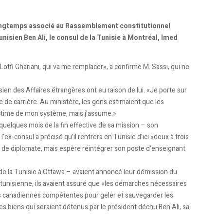
Longtemps associé au Rassemblement constitutionnel
nisien Ben Ali, le consul de la Tunisie à Montréal, Imed
t, Lotfi Ghariani, qui va me remplacer», a confirmé M. Sassi, qui ne
sien des Affaires étrangères ont eu raison de lui. «Je porte sur
e de carrière. Au ministère, les gens estimaient que les
ctime de mon système, mais j’assume.»
 quelques mois de la fin effective de sa mission – son
’ex-consul a précisé qu’il rentrera en Tunisie d’ici «deux à trois
re de diplomate, mais espère réintégrer son poste d’enseignant
de la Tunisie à Ottawa – avaient annoncé leur démission du
unisienne, ils avaient assuré que «les démarches nécessaires
és canadiennes compétentes pour geler et sauvegarder les
s biens qui seraient détenus par le président déchu Ben Ali, sa