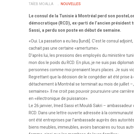
TAÏEB MOALLA
NOUVELLES
Le consul de la Tunisie à Montréal perd son poste
démocratique (RCD), ex-parti de l’ancien président tu
Sassi, a perdu son poste en début de semaine.
«Oui. La passation a eu lieu [lundi]. C’est le consul adjoin
cachait pas une certaine «amertume».
D’après lui, les pressions des employés du ministère tuni
mon dos le poids du RCD. En plus, je ne suis pas diplomat
personnes comme moi prenaient leurs places. Je suis vi
Regrettant que la décision de le congédier ait été prise à
détachement à Montréal se terminait au mois de juillet –, l
semaines». Il ne croit pas pouvoir poursuivre une carriè
en «électronique de puissance».
Le 26 janvier, Imed Sassi et Mouldi Sakri – ambassadeur 
RCD. Dans une lettre ouverte adressée à la communauté t
ont été entreprises par l’ambassade auprès des autorit
biens meubles, immeubles, avoirs bancaires ou tous autre