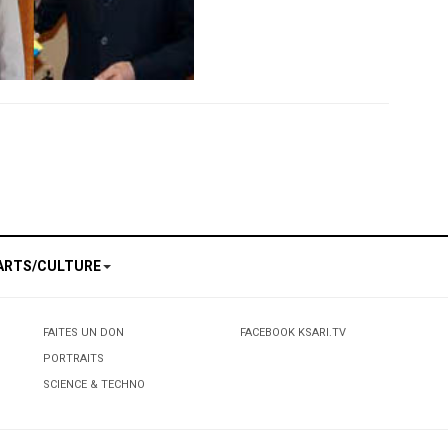
ébrale
nt fin février
ARTS/CULTURE
FAITES UN DON
FACEBOOK KSARI.TV
PORTRAITS
SCIENCE & TECHNO