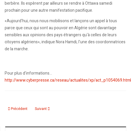
berbère. Ils espèrent par ailleurs se rendre à Ottawa samedi
prochain pour une autre manifestation pacifique.
«Aujourd'hui, nous nous mobilisons et lançons un appel à tous
parce que ceux qui sont au pouvoir en Algérie sont davantage
sensibles aux opinions des pays étrangers qu'à celles de leurs
citoyens algériens», indique Nora Hamdi, l'une des coordonnatrices
de la marche.
Pour plus d'informations...
http://www.cyberpresse.ca/reseau/actualites/xp/act_p1054069.htm
Article précédent : L'Algérie au bord de l'insurrection: Le pouvoir qui se fait 
Article suivant : Un officier parle
Précédent
Suivant