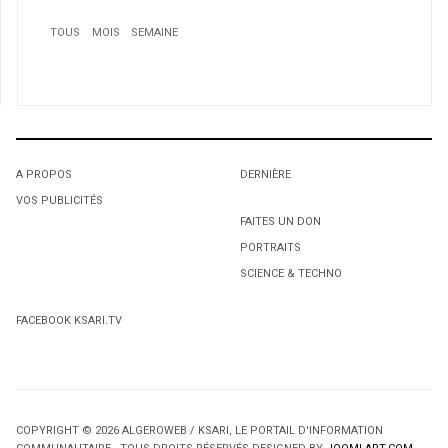
TOUS
MOIS
SEMAINE
1
Conversions religieuses: d'une foi à l'autre
2
Le Petit Maghreb : une vision positive du
multiculturalisme
A PROPOS
DERNIÈRE
3
VOS PUBLICITÉS
1
1
Le leadership bloque les associations d'algériens aux
FAITES UN DON
états-unis d'amérique. 13 500 Algériens aux States
PORTRAITS
L'octroi accidentel du Gant Court.
L'octroi accidentel du Gant Court.
SCIENCE & TECHNO
FACEBOOK KSARI.TV
4
COPYRIGHT © 2026 ALGEROWEB / KSARI, LE PORTAIL D'INFORMATION