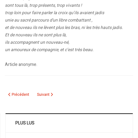
sont tous là, trop présents, trop vivants !
trop loin pour faire parler la croix qu’ils avaient jadis
unie au sacré parcours d'un libre combattant ,
et de nouveau ils ne lèvent plus les bras, ni les très hauts jadis.
Et de nouveau ils ne sont plus là,
ils accompagnent un nouveau-né,
un amoureux de compagnie, et c’est très beau.
Article anonyme.
Article précédent : Algérie : l’élan de la dérive. Des jarres-chandelier pour so
Article suivant : Conneries, niaiseries, amours et révolution
Précédent
Suivant
PLUS LUS