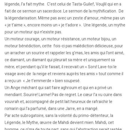
légende, l’a fait mythe. C’est celui de Tasta-Guilef, Voujlil qui en a
fait de ce sermon un sacerdoce. Le sermon de la mythification. De
la légendarisation. Même pas avec un zeste d’amour, même pas un
« je t’aime », encore moins un « je t’adore ». Une légende, un mythe
pour un moteur qui n’existe pas.
Un moteur courage, un moteur résistance, un moteur bijou, un
moteur bénédiction, cette fois-ci pas malédiction délicieuse, pour
un arracher un sourire et rappeler les g’mas, les amis qui l’ont aimé,
ce diamant, un diamant qui pleurait sa mère et uniquement sa
mère; et pendant qu’il le faisait, il recevait un « Sors! Lave-toi le
visage avec de la neige et reviens auprès tes amis » tout comme il
a reçu un « Je t’emmerde » bien soupesé.
Un Ange méchant qui sait faire aghroum et qui en a privé un
mendiant. Sourire! Larme! Pas de regret. Le cœur l’a vu cuire dans
vouvrah et, accompagné de petit lait heureux de rafraichir le
romarin qui l’a parfumé, dans une Jarre, en a mangé.
Par acte subrogatoire, sans la volonté du primo-détenteur, la
Légende, le Mythe, œuvre de Mahdi devient mien. Mahdi, cet
homme, ce g’ma de toute part, sans qui l’abstraction serait restée