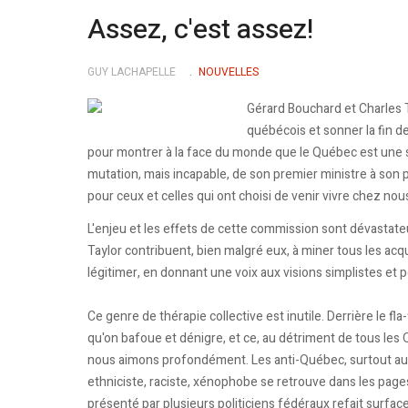
Assez, c'est assez!
GUY LACHAPELLE
NOUVELLES
Gérard Bouchard et Charles T
québécois et sonner la fin d
pour montrer à la face du monde que le Québec est une s
mutation, mais incapable, de son premier ministre à son 
pour ceux et celles qui ont choisi de venir vivre chez nou
L'enjeu et les effets de cette commission sont dévastate
Taylor contribuent, bien malgré eux, à miner tous les ac
légitimer, en donnant une voix aux visions simplistes et p
Ce genre de thérapie collective est inutile. Derrière le fl
qu'on bafoue et dénigre, et ce, au détriment de tous les 
nous aimons profondément. Les anti-Québec, surtout au 
ethniciste, raciste, xénophobe se retrouve dans les page
présenté par plusieurs politiciens fédéraux refait surfa