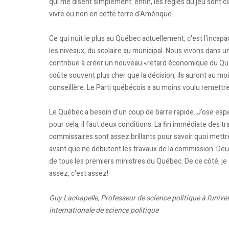
qui me disent simplement: enfin, les règles du jeu sont clai
vivre ou non en cette terre d'Amérique.
Ce qui nuit le plus au Québec actuellement, c'est l'incapa
les niveaux, du scolaire au municipal. Nous vivons dans u
contribue à créer un nouveau «retard économique du Qué
coûte souvent plus cher que la décision, ils auront au mo
conseillère. Le Parti québécois a au moins voulu remettre
Le Québec a besoin d'un coup de barre rapide. J'ose esp
pour cela, il faut deux conditions. La fin immédiate des 
commissaires sont assez brillants pour savoir quoi mettre d
avant que ne débutent les travaux de la commission. Deu
de tous les premiers ministres du Québec. De ce côté, je 
assez, c'est assez!
Guy Lachapelle, Professeur de science politique à l'unive
internationale de science politique