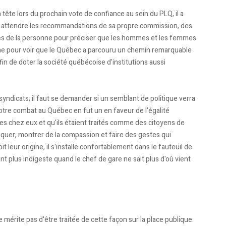
tête lors du prochain vote de confiance au sein du PLQ, il a
s attendre les recommandations de sa propre commission, des
tés de la personne pour préciser que les hommes et les femmes
orgne pour voir que le Québec a parcouru un chemin remarquable
fin de doter la société québécoise d'institutions aussi
syndicats; il faut se demander si un semblant de politique verra
Notre combat au Québec en fut un en faveur de l'égalité
s chez eux et qu'ils étaient traités comme des citoyens de
iquer, montrer de la compassion et faire des gestes qui
oit leur origine, il s'installe confortablement dans le fauteuil de
nt plus indigeste quand le chef de gare ne sait plus d'où vient
 mérite pas d'être traitée de cette façon sur la place publique.