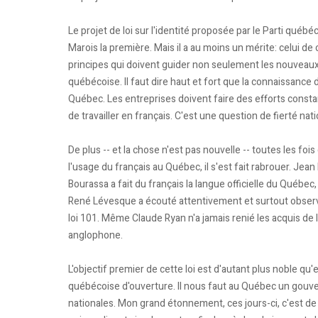
Le projet de loi sur l'identité proposée par le Parti québ
Marois la première. Mais il a au moins un mérite: celui d
principes qui doivent guider non seulement les nouveaux
québécoise. Il faut dire haut et fort que la connaissance
Québec. Les entreprises doivent faire des efforts constan
de travailler en français. C'est une question de fierté nati
De plus -- et la chose n'est pas nouvelle -- toutes les fo
l'usage du français au Québec, il s'est fait rabrouer. Jean
Bourassa a fait du français la langue officielle du Québe
René Lévesque a écouté attentivement et surtout observé 
loi 101. Même Claude Ryan n'a jamais renié les acquis de l
anglophone.
L'objectif premier de cette loi est d'autant plus noble qu'e
québécoise d'ouverture. Il nous faut au Québec un gouve
nationales. Mon grand étonnement, ces jours-ci, c'est de v