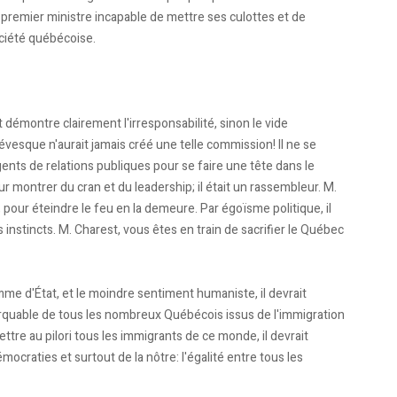
un premier ministre incapable de mettre ses culottes et de
ociété québécoise.
 démontre clairement l'irresponsabilité, sinon le vide
Lévesque n'aurait jamais créé une telle commission! Il ne se
gents de relations publiques pour se faire une tête dans le
 montrer du cran et du leadership; il était un rassembleur. M.
 pour éteindre le feu en la demeure. Par égoïsme politique, il
 instincts. M. Charest, vous êtes en train de sacrifier le Québec
mme d'État, et le moindre sentiment humaniste, il devrait
marquable de tous les nombreux Québécois issus de l'immigration
re au pilori tous les immigrants de ce monde, il devrait
mocraties et surtout de la nôtre: l'égalité entre tous les