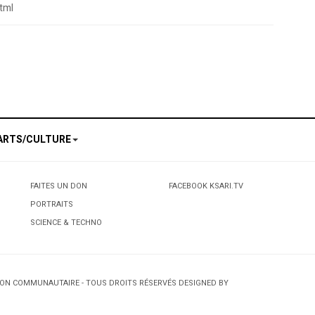
tml
dale de la pomme de terre avariée: Le contrôle de l’Etat a été défaillant
ARTS/CULTURE
FAITES UN DON
FACEBOOK KSARI.TV
PORTRAITS
SCIENCE & TECHNO
TION COMMUNAUTAIRE - TOUS DROITS RÉSERVÉS DESIGNED BY