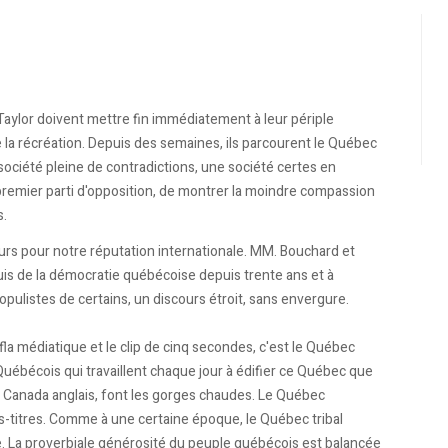
aylor doivent mettre fin immédiatement à leur périple
e la récréation. Depuis des semaines, ils parcourent le Québec
ociété pleine de contradictions, une société certes en
premier parti d'opposition, de montrer la moindre compassion
s.
urs pour notre réputation internationale. MM. Bouchard et
quis de la démocratie québécoise depuis trente ans et à
opulistes de certains, un discours étroit, sans envergure.
a-fla médiatique et le clip de cinq secondes, c'est le Québec
Québécois qui travaillent chaque jour à édifier ce Québec que
Canada anglais, font les gorges chaudes. Le Québec
s-titres. Comme à une certaine époque, le Québec tribal
ce. La proverbiale générosité du peuple québécois est balancée