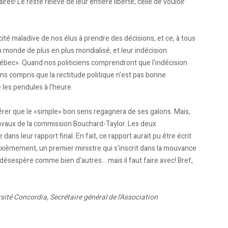
res! Le reste relève de leur entière liberté; celle de vouloir
cité maladive de nos élus à prendre des décisions, et ce, à tous
n monde de plus en plus mondialisé, et leur indécision
bec». Quand nos politiciens comprendront que l'indécision
ins compris que la rectitude politique n'est pas bonne
 les pendules à l'heure.
érer que le «simple» bon sens regagnera de ses galons. Mais,
travaux de la commission Bouchard-Taylor. Les deux
ans leur rapport final. En fait, ce rapport aurait pu être écrit
xièmement, un premier ministre qui s'inscrit dans la mouvance
désespère comme bien d'autres... mais il faut faire avec! Bref,
rsité Concordia, Secrétaire général de l'Association