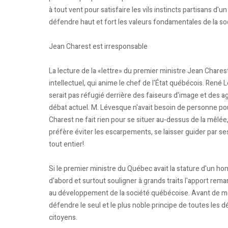
à tout vent pour satisfaire les vils instincts partisans d'
défendre haut et fort les valeurs fondamentales de la s
Jean Charest est irresponsable
La lecture de la «lettre» du premier ministre Jean Charest
intellectuel, qui anime le chef de l'État québécois. René 
serait pas réfugié derrière des faiseurs d'image et des a
débat actuel. M. Lévesque n'avait besoin de personne pour
Charest ne fait rien pour se situer au-dessus de la mêlée,
préfère éviter les escarpements, se laisser guider par ses
tout entier!
Si le premier ministre du Québec avait la stature d'un ho
d'abord et surtout souligner à grands traits l'apport re
au développement de la société québécoise. Avant de mett
défendre le seul et le plus noble principe de toutes les dé
citoyens.