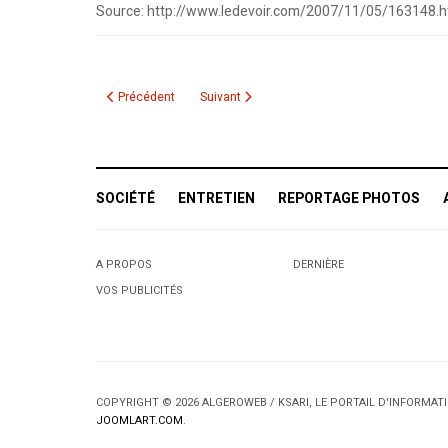
Source: http://www.ledevoir.com/2007/11/05/163148.h
Article précédent : Nos amis arabo-québécois
Article suivant : Rebondissement dans le scan
Précédent
Suivant
SOCIÉTÉ
ENTRETIEN
REPORTAGE PHOTOS
A PROPOS
DERNIÈRE
VOS PUBLICITÉS
COPYRIGHT © 2026 ALGEROWEB / KSARI, LE PORTAIL D'INFORMA
JOOMLART.COM
.