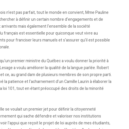
écois n'est pas parfait, tout le monde en convient, Mme Pauline
e chercher à définir un certain nombre d'engagements et de
 arrivants mais également l'ensemble de la société
 du français est essentielle pour quiconque veut vivre au
ts pour franciser leurs manuels et s'assurer qu'il est possible
onale.
is qu'un premier ministre du Québec a voulu donner la priorité à
 Lesage a voulu améliorer la qualité de la langue parlée. Robert
c, et ce, au grand dam de plusieurs membres de son propre parti.
la patience et l'acharnement d'un Camille Laurin à élaborer la
a loi 101, tout en étant préoccupé des droits de la minorité
lle se voulait un premier jet pour définir la citoyenneté
rnement qui sache défendre et valoriser nos institutions
oir l'appui que reçoit le projet de loi auprès de mes étudiants,