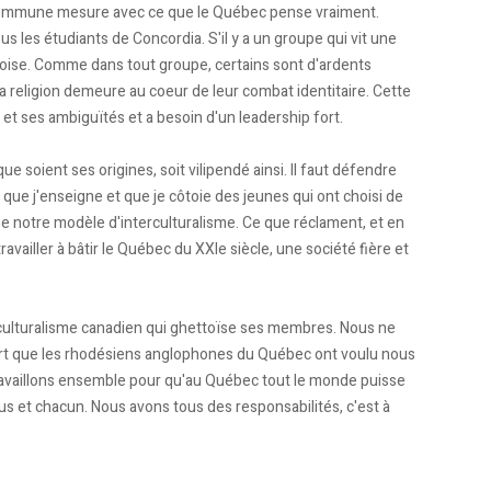
ns commune mesure avec ce que le Québec pense vraiment.
s les étudiants de Concordia. S'il y a un groupe qui vit une
coise. Comme dans tout groupe, certains sont d'ardents
 la religion demeure au coeur de leur combat identitaire. Cette
et ses ambiguïtés et a besoin d'un leadership fort.
e soient ses origines, soit vilipendé ainsi. Il faut défendre
 que j'enseigne et que je côtoie des jeunes qui ont choisi de
se notre modèle d'interculturalisme. Ce que réclament, et en
ravailler à bâtir le Québec du XXIe siècle, une société fière et
ticulturalisme canadien qui ghettoïse ses membres. Nous ne
rt que les rhodésiens anglophones du Québec ont voulu nous
travaillons ensemble pour qu'au Québec tout le monde puisse
ous et chacun. Nous avons tous des responsabilités, c'est à