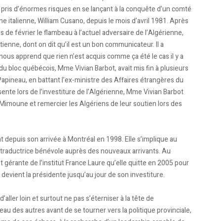
pris d’énormes risques en se lançant à la conquête d’un comté
gine italienne, William Cusano, depuis le mois d’avril 1981. Après
 de février le flambeau à l’actuel adversaire de l’Algérienne,
enne, dont on dit qu’il est un bon communicateur. Il a
 nous apprend que rien n’est acquis comme ça été le cas il y a
du bloc québécois, Mme Vivian Barbot, avait mis fin à plusieurs
Papineau, en battant l’ex-ministre des Affaires étrangères du
ente lors de l’investiture de l’Algérienne, Mme Vivian Barbot
 Mimoune et remercier les Algériens de leur soutien lors des
t depuis son arrivée à Montréal en 1998. Elle s’implique au
traductrice bénévole auprès des nouveaux arrivants. Au
t gérante de l’institut France Laure qu’elle quitte en 2005 pour
 devient la présidente jusqu’au jour de son investiture.
aller loin et surtout ne pas s’éterniser à la tête de
au des autres avant de se tourner vers la politique provinciale,