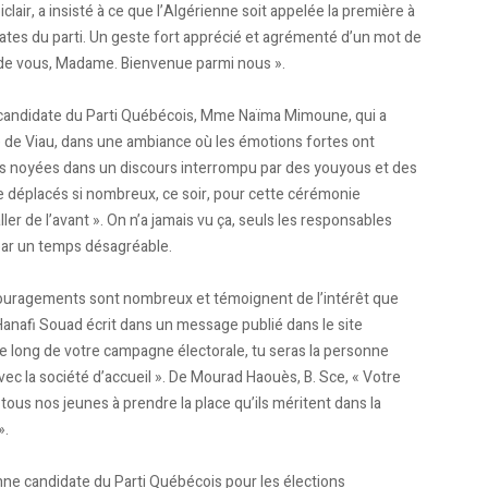
lair, a insisté à ce que l’Algérienne soit appelée la première à
ates du parti. Un geste fort apprécié et agrémenté d’un mot de
t de vous, Madame. Bienvenue parmi nous ».
a candidate du Parti Québécois, Mme Naïma Mimoune, qui a
é de Viau, dans une ambiance où les émotions fortes ont
ns noyées dans un discours interrompu par des youyous et des
 déplacés si nombreux, ce soir, pour cette cérémonie
ller de l’avant ». On n’a jamais vu ça, seuls les responsables
 par un temps désagréable.
couragements sont nombreux et témoignent de l’intérêt que
anafi Souad écrit dans un message publié dans le site
 le long de votre campagne électorale, tu seras la personne
c la société d’accueil ». De Mourad Haouès, B. Sce, « Votre
us nos jeunes à prendre la place qu’ils méritent dans la
».
ne candidate du Parti Québécois pour les élections