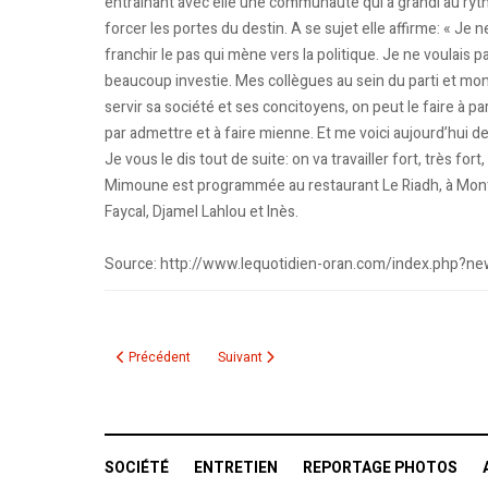
entraînant avec elle une communauté qui a grandi au ryt
forcer les portes du destin. A se sujet elle affirme: « Je 
franchir le pas qui mène vers la politique. Je ne voulais p
beaucoup investie. Mes collègues au sein du parti et mon
servir sa société et ses concitoyens, on peut le faire à part
par admettre et à faire mienne. Et me voici aujourd’hui 
Je vous le dis tout de suite: on va travailler fort, très 
Mimoune est programmée au restaurant Le Riadh, à Montré
Faycal, Djamel Lahlou et Inès.
Source: http://www.lequotidien-oran.com/index.php?n
Article précédent : Nna Fa a encore séduit le public Montréala
Article suivant : Naima Mimoune, candidate 
Précédent
Suivant
SOCIÉTÉ
ENTRETIEN
REPORTAGE PHOTOS