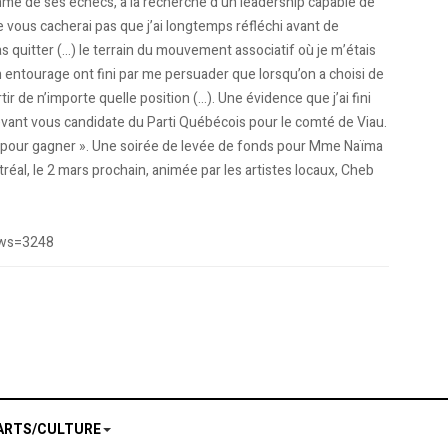
hme de ses échecs, à la recherche d’un leadership capable de
ne vous cacherai pas que j’ai longtemps réfléchi avant de
as quitter (...) le terrain du mouvement associatif où je m’étais
 entourage ont fini par me persuader que lorsqu’on a choisi de
ir de n’importe quelle position (...). Une évidence que j’ai fini
devant vous candidate du Parti Québécois pour le comté de Viau.
fort, pour gagner ». Une soirée de levée de fonds pour Mme Naïma
al, le 2 mars prochain, animée par les artistes locaux, Cheb
ews=3248
is.
péquiste dans Viau
ARTS/CULTURE