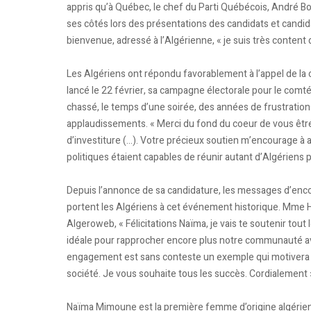
appris qu’à Québec, le chef du Parti Québécois, André Boic
ses côtés lors des présentations des candidats et candid
bienvenue, adressé à l’Algérienne, « je suis très conten
Les Algériens ont répondu favorablement à l’appel de l
lancé le 22 février, sa campagne électorale pour le comt
chassé, le temps d’une soirée, des années de frustratio
applaudissements. « Merci du fond du coeur de vous être
d’investiture (...). Votre précieux soutien m’encourage à a
politiques étaient capables de réunir autant d’Algériens
Depuis l’annonce de sa candidature, les messages d’en
portent les Algériens à cet événement historique. Mme H
Algeroweb, « Félicitations Naïma, je vais te soutenir tout
idéale pour rapprocher encore plus notre communauté ave
engagement est sans conteste un exemple qui motivera to
société. Je vous souhaite tous les succès. Cordialement 
Naïma Mimoune est la première femme d’origine algérien