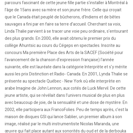
parcours fascinant de cette jeune fille partie s’installer à Montréal à
l’âge de 15ans avec sa mère et son jeune frère. Celle qui croyait
que le Canada était peuplé de bûcherons, d’Indiens et de bêtes
sauvages a fini par en faire sa terre d’accueil. Cherchant sa voix,
Linda Thalie parvient à se tracer une voie peu ordinaire, s’entourant
des plus grands. En 2000, elle avait obtenu le premier prix du
collège Ahuntsic au cours du Cégeps en spectacles. Inscrite au
concours Ma première Place des Arts de la SACEF (Société pour
l'avancement de la chanson d'expression française) l'année
suivante, elle est lauréate dans la catégorie Interprète et s'y mérite
aussi les prix Distinction et Radio- Canada. En 2001, Lynda Thalie se
présente au spectacle Québec - New York où elle interprète en
arabe Imagine de John Lennon, aux cotés de Luck Mervil. De cette
jeune artiste, qui se révélait dans l’univers musical de plus en plus
avec beaucoup de joie, de la sensualité et une dose de mystère. En
2002, elle participera aux FrancoFolies. Peu de temps après, c’est la
maison de disques GSI qui lance Sablier, un premier album à son
image, réalisé par le multi instrumentiste Nicolas Maranda, une
œuvre qui fait place autant aux sonorités du oud et de la derbouka