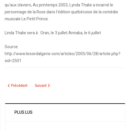
qu'aux claviers, Au printemps 2003, Lynda Thalie a incarné le
personnage de la Rose dans l'édition québécoise de la comédie
musicale Le Petit Prince.
Linda Thalie sera à : Oran, le 3 juillet Annaba, le 6 juillet
Source:
http://www.lesoirdalgerie.com/articles/2005/06/28/article.php?
sid=2501
Article précédent : Auditorium de la Radio : Conférence de presse de Lynda T
Article suivant : Lynda Thalie, l’étoile qui monte
Précédent
Suivant
PLUS LUS