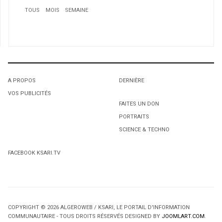
TOUS
MOIS
SEMAINE
1
Lynda Thalie: Tournée continentale!
2
Ambassade d'Algerie au Canada: Communiqué Sur la
Table ronde sur l’assurance voyage au Canada
A PROPOS
DERNIÈRE
3
VOS PUBLICITÉS
1
1
Disparition de la comédienne Doudja Abdoun : Le
FAITES UN DON
cinéma algérien en deuil
PORTRAITS
L'octroi accidentel du Gant Court.
L'octroi accidentel du Gant Court.
SCIENCE & TECHNO
FACEBOOK KSARI.TV
4
COPYRIGHT © 2026 ALGEROWEB / KSARI, LE PORTAIL D'INFORMATION
COMMUNAUTAIRE - TOUS DROITS RÉSERVÉS DESIGNED BY
JOOMLART.COM
.