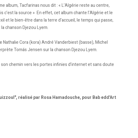
me album, Tacfarinas nous dit : « L’Algérie reste au centre,
s c’est la source » En effet, cet album chante l’Algérie et le
xil et le bien-être dans la terre d'accueil, le temps qui passe,
it la chanson Djezou Lyem.
me Nathalie Cora (kora) André Vanderbiest (basse), Michel
terprète Tomás Jensen sur la chanson Djezou Lyem.
 son chemin vers les portes infinies d’internet et sans doute
uizzoul", réalisé par Rosa Hamadouche, pour Bab edd'Art