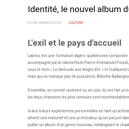
Identité, le nouvel album
ROSA HAMADOUCHE
CULTURE
L'exil et le pays d'accueil
Labess est une formation algéro-québècoise composée d
accompagné par le clarinettiste Pierre-Emmanuel Poizat,
sous le nom « Le derbouki aux doigts d’or » et Guillaume 
mais qui ne manque pas de puissance, Blanche Baillargeo
Ensemble, en comité restreint ou en solo, ils ont fait un
les deux chansons les plus connues sont incontestablem
Grâce à leurs expériences personnelles en tant qu’artis
atteint une maturité et une profondeur qu’on perçoit dans
public un album d’un genre nouveau, mélangeant le chaabi