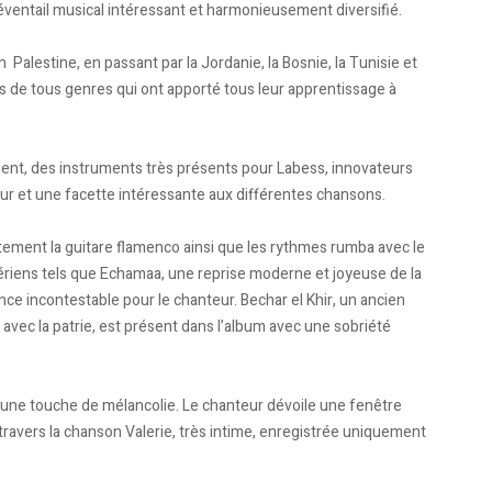
 éventail musical intéressant et harmonieusement diversifié.
Palestine, en passant par la Jordanie, la Bosnie, la Tunisie et
es de tous genres qui ont apporté tous leur apprentissage à
ent, des instruments très présents pour Labess, innovateurs
r et une facette intéressante aux différentes chansons.
tement la guitare flamenco ainsi que les rythmes rumba avec le
lgériens tels que Echamaa, une reprise moderne et joyeuse de la
e incontestable pour le chanteur. Bechar el Khir, un ancien
n avec la patrie, est présent dans l’album avec une sobriété
ec une touche de mélancolie. Le chanteur dévoile une fenêtre
travers la chanson Valerie, très intime, enregistrée uniquement