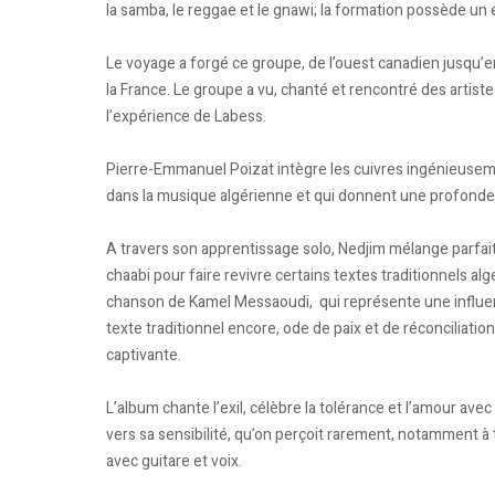
la samba, le reggae et le gnawi; la formation possède un
Le voyage a forgé ce groupe, de l’ouest canadien jusqu’en 
la France. Le groupe a vu, chanté et rencontré des artist
l’expérience de Labess.
Pierre-Emmanuel Poizat intègre les cuivres ingénieusem
dans la musique algérienne et qui donnent une profondeu
A travers son apprentissage solo, Nedjim mélange parfai
chaabi pour faire revivre certains textes traditionnels a
chanson de Kamel Messaoudi, qui représente une influenc
texte traditionnel encore, ode de paix et de réconciliatio
captivante.
L’album chante l’exil, célèbre la tolérance et l’amour av
vers sa sensibilité, qu’on perçoit rarement, notamment à 
avec guitare et voix.