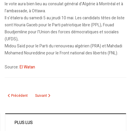
le vote aura bien lieu au consulat général d’Algérie à Montréal et à
l’ambassade, à Ottawa.
Il s’étalera du samedi 5 au jeudi 10 mai. Les candidats têtes de liste
sont Houria Gaceb pour le Parti patriotique libre (PPL), Fouad
Boudjemline pour l’Union des forces démocratiques et sociales
(UFDS),
Midou Saïd pour le Parti du renouveau algérien (PRA) et Mahdadi
Mohamed Noureddine pour le Front national des libertés (FNL).
Source:
El Watan
Article précédent : Décès de Ahmed Ben Bella, premier président de l'Algéri
Article suivant : Houria Gaceb, docteur en Science Politique e
Précédent
Suivant
PLUS LUS