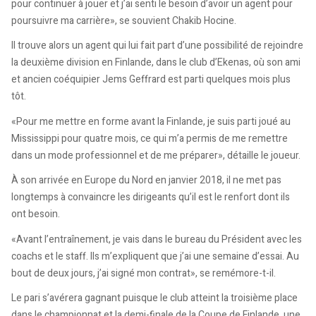
pour continuer à jouer et j’ai senti le besoin d’avoir un agent pour
poursuivre ma carrière», se souvient Chakib Hocine.
Il trouve alors un agent qui lui fait part d’une possibilité de rejoindre
la deuxième division en Finlande, dans le club d’Ekenas, où son ami
et ancien coéquipier Jems Geffrard est parti quelques mois plus
tôt.
«Pour me mettre en forme avant la Finlande, je suis parti joué au
Mississippi pour quatre mois, ce qui m’a permis de me remettre
dans un mode professionnel et de me préparer», détaille le joueur.
À son arrivée en Europe du Nord en janvier 2018, il ne met pas
longtemps à convaincre les dirigeants qu’il est le renfort dont ils
ont besoin.
«Avant l’entraînement, je vais dans le bureau du Président avec les
coachs et le staff. Ils m’expliquent que j’ai une semaine d’essai. Au
bout de deux jours, j’ai signé mon contrat», se remémore-t-il.
Le pari s’avérera gagnant puisque le club atteint la troisième place
dans le championnat et la demi-finale de la Coupe de Finlande, une