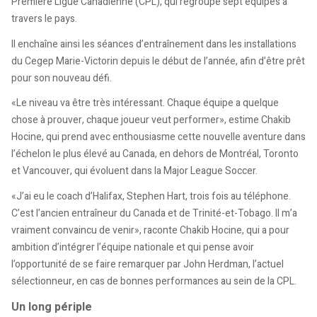
Première Ligue Canadienne (CPL), qui regroupe sept équipes à
travers le pays.
Il enchaîne ainsi les séances d’entraînement dans les installations
du Cegep Marie-Victorin depuis le début de l’année, afin d’être prêt
pour son nouveau défi.
«Le niveau va être très intéressant. Chaque équipe a quelque
chose à prouver, chaque joueur veut performer», estime Chakib
Hocine, qui prend avec enthousiasme cette nouvelle aventure dans
l’échelon le plus élevé au Canada, en dehors de Montréal, Toronto
et Vancouver, qui évoluent dans la Major League Soccer.
«J’ai eu le coach d’Halifax, Stephen Hart, trois fois au téléphone.
C’est l’ancien entraîneur du Canada et de Trinité-et-Tobago. Il m’a
vraiment convaincu de venir», raconte Chakib Hocine, qui a pour
ambition d’intégrer l’équipe nationale et qui pense avoir
l’opportunité de se faire remarquer par John Herdman, l’actuel
sélectionneur, en cas de bonnes performances au sein de la CPL.
Un long périple