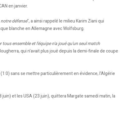
 CAN en janvier.
e notre défense
", a ainsi rappelé le milieu Karim Ziani qui
esque blanche en Allemagne avec Wolfsburg.
er tous ensemble et l'équipe n'a joué qu'un seul match
ougherra, qui n'avait plus joué depuis la demi-finale de coupe
U (1:0) sans se mettre particulièrement en évidence, l'Algérie
 juin) et les USA (23 juin), quittera Margate samedi matin, la