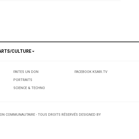
 est levée
n puissance"
ARTS/CULTURE
FAITES UN DON
FACEBOOK KSARI.TV
PORTRAITS
SCIENCE & TECHNO
TION COMMUNAUTAIRE - TOUS DROITS RÉSERVÉS DESIGNED BY