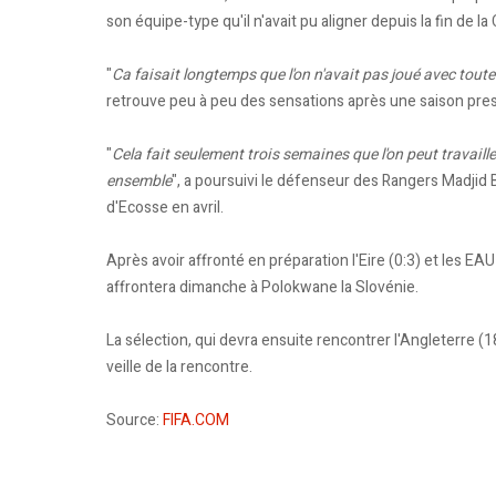
son équipe-type qu'il n'avait pu aligner depuis la fin de la
"
Ca faisait longtemps que l'on n'avait pas joué avec tout
retrouve peu à peu des sensations après une saison pr
"
Cela fait seulement trois semaines que l'on peut travaill
ensemble
", a poursuivi le défenseur des Rangers Madjid B
d'Ecosse en avril.
Après avoir affronté en préparation l'Eire (0:3) et les EA
affrontera dimanche à Polokwane la Slovénie.
La sélection, qui devra ensuite rencontrer l'Angleterre (18
veille de la rencontre.
Source:
FIFA.COM