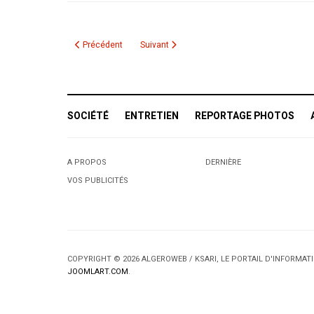
Article précédent : Mondial-2010: La suspension de Chaouchi
Article suivant : Belhadj : "L'Algérie monte e
Précédent
Suivant
SOCIÉTÉ
ENTRETIEN
REPORTAGE PHOTOS
A PROPOS
DERNIÈRE
VOS PUBLICITÉS
COPYRIGHT © 2026 ALGEROWEB / KSARI, LE PORTAIL D'INFORMA
JOOMLART.COM
.