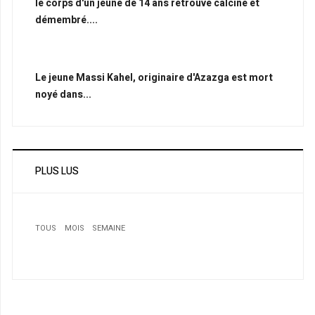
le corps d'un jeune de 14 ans retrouvé calciné et
démembré....
Le jeune Massi Kahel, originaire d'Azazga est mort
noyé dans...
PLUS LUS
TOUS
MOIS
SEMAINE
1
Caillassage du bus de l’équipe nationale d’Algérie: La
Fifa auditionnera les deux parties le 10 mars
2