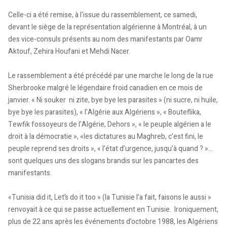
Celle-ci a été remise, à l'issue du rassemblement, ce samedi,
devant le siège de la représentation algérienne à Montréal, à un
des vice-consuls présents au nom des manifestants par Oamr
Aktouf, Zehira Houfani et Mehdi Nacer.
Le rassemblement a été précédé par une marche le long de la rue
Sherbrooke malgré le légendaire froid canadien en ce mois de
janvier. « Ni souker ni zite, bye bye les parasites » (ni sucre, ni huile,
bye bye les parasites), « l’Algérie aux Algériens », « Bouteflika,
Tewfik fossoyeurs de l’Algérie, Dehors », « le peuple algérien a le
droit à la démocratie », «les dictatures au Maghreb, c’est fini, le
peuple reprend ses droits », « l’état d’urgence, jusqu’à quand ? »…
sont quelques uns des slogans brandis sur les pancartes des
manifestants.
«Tunisia did it, Let’s do it too » (la Tunisie l’a fait, faisons le aussi »
renvoyait à ce qui se passe actuellement en Tunisie. Ironiquement,
plus de 22 ans après les événements d’octobre 1988, les Algériens