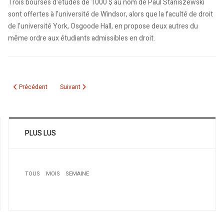
Trois bourses d'études de 1000 $ au nom de Paul Staniszewski
sont offertes à l'université de Windsor, alors que la faculté de droit
de l'université York, Osgoode Hall, en propose deux autres du
même ordre aux étudiants admissibles en droit.
Article précédent : La Cour suprême refuse d'entendre des Marocains dési
Article suivant : Essais québécois - Qui a tué Jenan?
Précédent
Suivant
PLUS LUS
TOUS
MOIS
SEMAINE