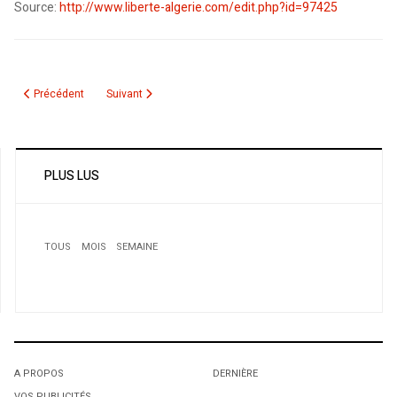
Source:
http://www.liberte-algerie.com/edit.php?id=97425
Article précédent : La mesure prendra effet à partir de septembre 2008: Les 
Article suivant : Ouverture des plis d’offres pour l’étude 
Précédent
Suivant
PLUS LUS
TOUS
MOIS
SEMAINE
A PROPOS
DERNIÈRE
VOS PUBLICITÉS