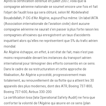
Après la certification obtenue en juillet 2007, voilà que la
compagnie aérienne nationale se soumet encore une fois et fait
l’objet de l’audit Iosa qui sera clôturé, selon M. Abdelwahid
Bouabdallah, P-DG d’Air Algérie, aujourd’hui même. Un label IATA
(Association internationale de l’aviation civile) dont aucune
compagnie aérienne ne saurait s’en passer à plus forte raison les
compagnies africaines qui enregistrent un taux d’accidents
inquiétant alors qu’elles ne représentent que 5% du trafic aérien
mondial.
Air Algérie échappe, en effet, à cet état de fait, mais n’est pas
moins responsable devant les instances du transport aérien
international pour témoigner des efforts consentis en ce sens.
Dans le cadre de sa restructuration et cette approche de
filialisation, Air Algérie a procédé, progressivement mais
totalement, au renouvellement de sa flotte qui a atteint les 30
appareils des plus modernes, dont des ATR, Boeing 737-800,
Boeing 737-600, Airbus 330-200.
La certification Iosa (Iata Operational Safety Audit) ne fera que
conforter la volonté de l’Algérie qui œuvre en ce sens (plan