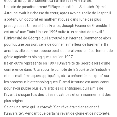
et qui aimait profondément sa famille et sa ville natale.
Un coin de paradis nommé El Flaye, du côté de Sidi- aich. Djamal
Atroune avait la richesse du cœur, après avoir eu celle de l’esprit, il
a obtenu un doctorat en mathématiques dans l'une des plus
prestigieuses Université de France, Joseph Fourier de Grenoble. Il
est arrivé aux États-Unis en 1996 suite à un contrat de travail à
l’Université de Géorgie qu'il a trouvé sur Internet. Commence alors
pour lui, une passion, celle de donner le meilleur de lui-même. Il a
ainsi travaillé comme associé post-doctoral avec le département de
génie agricole et biologique jusqu'en 1997.
Il a en outre représenté en 1997 l'Université de Georgie lors d’une
conférence dans l'Utah pour le compte de la Société de l'industrie
et des mathématiques appliquées, où il a présenté un exposé sur
les processus biotechnologiques. Djamal Atroune est aussi connu
pour avoir publié plusieurs articles scientifiques, ou il a mis de
l’avant à chaque fois des idées novatrices et un raisonnement des
plus original.
Selon une amie qui l’a côtoyé: "Son rêve était d'enseigner à
l'université". Pendant que certains rêvait de gloire et de notoriété,