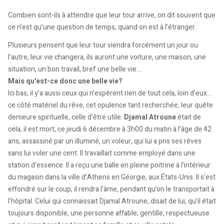
Combien sont-ils à attendre que leur tour arrive, on dit souvent que
ce n’est qu’une question de temps, quand on est à l’étranger.
Plusieurs pensent que leur tour viendra forcément un jour ou
l’autre, leur vie changera, ils auront une voiture, une maison, une
situation, un bon travail, bref une belle vie....
Mais qu'est-ce donc une belle vie?
Ici bas, il y’a aussi ceux qui n’espèrent rien de tout cela, loin d’eux…
ce côté matériel du rêve, cet opulence tant recherchée, leur quête
demeure spirituelle, celle d’être utile.
Djamal Atroune
était de
cela, il est mort, ce jeudi 6 décembre à 3h00 du matin à l’âge de 42
ans, assassiné par un illuminé, un voleur, qui lui a pris ses rêves
sans lui voler une cent. Il travaillait comme employé dans une
station d’essence. Il a reçu une balle en pleine poitrine à l’intérieur
du magasin dans la ville d’Athens en Géorgie, aux États-Unis. Il s’est
effondré sur le coup, il rendra l’âme, pendant qu’on le transportait à
l’hôpital. Celui qui connaissait Djamal Atroune, disait de lui, qu’il était
toujours disponible, une personne affable, gentille, respectueuse