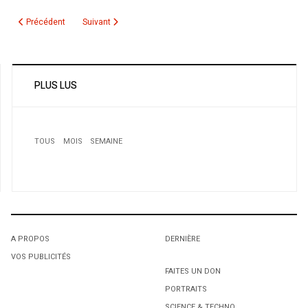
Article précédent : Les algériens se plaignent de bureaucratie : Protestati
Article suivant : Montréal: Une attaque au poivre de Cayen
Précédent
Suivant
PLUS LUS
TOUS
MOIS
SEMAINE
A PROPOS
DERNIÈRE
VOS PUBLICITÉS
1
1
FAITES UN DON
PORTRAITS
L'octroi accidentel du Gant Court.
L'octroi accidentel du Gant Court.
SCIENCE & TECHNO