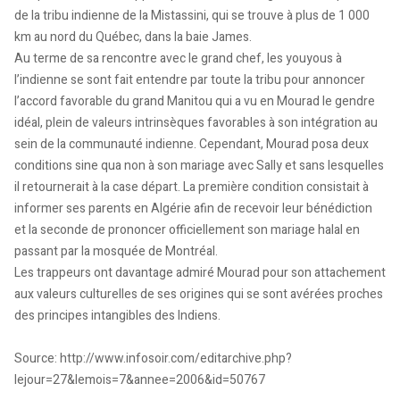
de la tribu indienne de la Mistassini, qui se trouve à plus de 1 000
km au nord du Québec, dans la baie James.
Au terme de sa rencontre avec le grand chef, les youyous à
l’indienne se sont fait entendre par toute la tribu pour annoncer
l’accord favorable du grand Manitou qui a vu en Mourad le gendre
idéal, plein de valeurs intrinsèques favorables à son intégration au
sein de la communauté indienne. Cependant, Mourad posa deux
conditions sine qua non à son mariage avec Sally et sans lesquelles
il retournerait à la case départ. La première condition consistait à
informer ses parents en Algérie afin de recevoir leur bénédiction
et la seconde de prononcer officiellement son mariage halal en
passant par la mosquée de Montréal.
Les trappeurs ont davantage admiré Mourad pour son attachement
aux valeurs culturelles de ses origines qui se sont avérées proches
des principes intangibles des Indiens.
Source: http://www.infosoir.com/editarchive.php?
lejour=27&lemois=7&annee=2006&id=50767