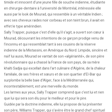
timide et innocent d’une jeune fille de souche indienne, étudiante
en chirurgie-dentaire à l’université de Montréal, intéressée elle
aussi par le look de Mourad, qui ressemble à un véritable Indien ;
avec ses cheveux raides noir corbeau et son teint brun, il avait en
effet le type amérindien.
Sally Trapper, puisque c’est d’elle qu’il s’agit, a ouvert son cœur à
Mourad, découvrant les intentions de ce garçon prodige venu de
l’inconnu et qui ressemblait tant à ses cousins de la réserve
indienne de la Mistassini, en Amérique du Nord. Limpide, sincère et
naïf lui aussi, Mourad se vantait de son «algérianité», de son père
révolutionnaire qui a chassé la France de son pays, de sa mère
khalti Sadjia qui excellait dans l’art culinaire d’Algérie, de la chaleur
familiale, de ses frères et sœurs et de son quartier d’El-Biar qui
surplombe la belle baie d’Alger, face à la Méditerranée qui,
incontestablement, est une merveille du monde.
Les larmes aux yeux, Sally Trapper comprend que c’est lui et rien
que lui qui sera son élu pour le meilleur et pour le pire.
Guidée par la doctrine indienne, elle lui propose de lui présenter
son père, Williams Trapper, qui s’avère être le grand chef spirituel