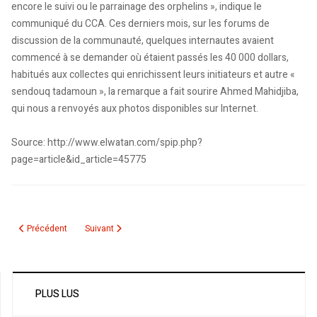
encore le suivi ou le parrainage des orphelins », indique le
communiqué du CCA. Ces derniers mois, sur les forums de
discussion de la communauté, quelques internautes avaient
commencé à se demander où étaient passés les 40 000 dollars,
habitués aux collectes qui enrichissent leurs initiateurs et autre «
sendouq tadamoun », la remarque a fait sourire Ahmed Mahidjiba,
qui nous a renvoyés aux photos disponibles sur Internet.
Source: http://www.elwatan.com/spip.php?
page=article&id_article=45775
Article précédent : L’accord aérien conclu : Air Algérie desservira bientôt Mo
Article suivant : L’ambassadeur des USA inaugure un ce
Précédent
Suivant
PLUS LUS