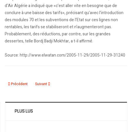
d’Air Algérie a indiqué que «c’est aller vite en besogne que de
conclure à une baisse des tarifs», précisant qu’avec l’introduction
des modules 70 et les subventions de l’Etat sur ces lignes non
rentables, les tarifs se stabiliseront et n’augmenteront pas.
Probablement, des réductions, par contre, sur les grandes
dessertes, telle Bordj Badji Mokhtar, a t-il affirmé.
Source: http://www.elwatan.com/2005-11-29/2005-11-29-31240
Article précédent : Financées par le département d’Etat: Des bourses d’étu
Article suivant : Concert de Lynda Thalie: Le feu sous la gl
Précédent
Suivant
PLUS LUS