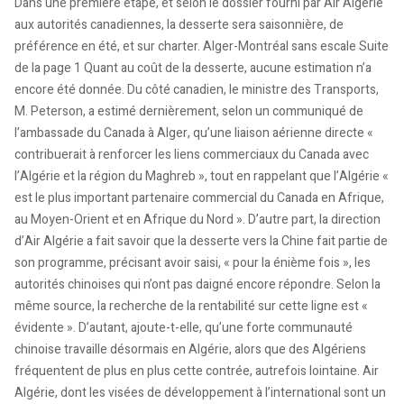
Dans une première étape, et selon le dossier fourni par Air Algérie
aux autorités canadiennes, la desserte sera saisonnière, de
préférence en été, et sur charter. Alger-Montréal sans escale Suite
de la page 1 Quant au coût de la desserte, aucune estimation n’a
encore été donnée. Du côté canadien, le ministre des Transports,
M. Peterson, a estimé dernièrement, selon un communiqué de
l’ambassade du Canada à Alger, qu’une liaison aérienne directe «
contribuerait à renforcer les liens commerciaux du Canada avec
l’Algérie et la région du Maghreb », tout en rappelant que l’Algérie «
est le plus important partenaire commercial du Canada en Afrique,
au Moyen-Orient et en Afrique du Nord ». D’autre part, la direction
d’Air Algérie a fait savoir que la desserte vers la Chine fait partie de
son programme, précisant avoir saisi, « pour la énième fois », les
autorités chinoises qui n’ont pas daigné encore répondre. Selon la
même source, la recherche de la rentabilité sur cette ligne est «
évidente ». D’autant, ajoute-t-elle, qu’une forte communauté
chinoise travaille désormais en Algérie, alors que des Algériens
fréquentent de plus en plus cette contrée, autrefois lointaine. Air
Algérie, dont les visées de développement à l’international sont un