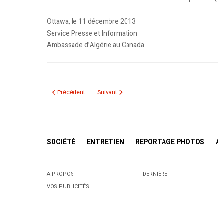
Ottawa, le 11 décembre 2013
Service Presse et Information
Ambassade d’Algérie au Canada
Article précédent : Des Algériens du Canada lancent un appel à 
Article suivant : Alger- Montréal : Air Algér
Précédent
Suivant
SOCIÉTÉ
ENTRETIEN
REPORTAGE PHOTOS
A PROPOS
DERNIÈRE
VOS PUBLICITÉS