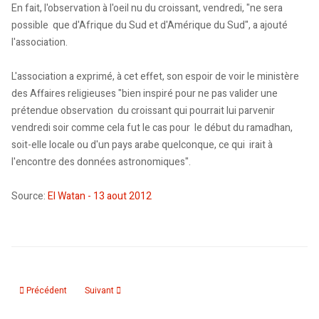
En fait, l'observation à l'oeil nu du croissant, vendredi, "ne sera
possible que d'Afrique du Sud et d'Amérique du Sud", a ajouté
l'association.
L'association a exprimé, à cet effet, son espoir de voir le ministère
des Affaires religieuses "bien inspiré pour ne pas valider une
prétendue observation du croissant qui pourrait lui parvenir
vendredi soir comme cela fut le cas pour le début du ramadhan,
soit-elle locale ou d'un pays arabe quelconque, ce qui irait à
l'encontre des données astronomiques".
Source:
El Watan - 13 aout 2012
Article précédent : Étude sur la discrimination à l'embauche : mieux vaut s
Article suivant : Noureddine Melikechi, l'Algérien de la NASA
Précédent
Suivant