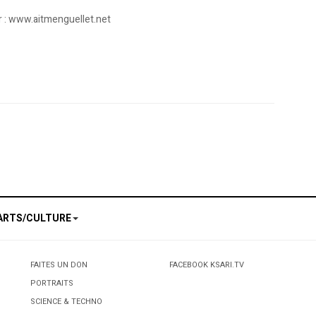
eur : www.aitmenguellet.net
ur le cinquantième anniversaire de l’indépendance de l’Algérie
med Fellag appuie les étudiants
ARTS/CULTURE
FAITES UN DON
FACEBOOK KSARI.TV
PORTRAITS
SCIENCE & TECHNO