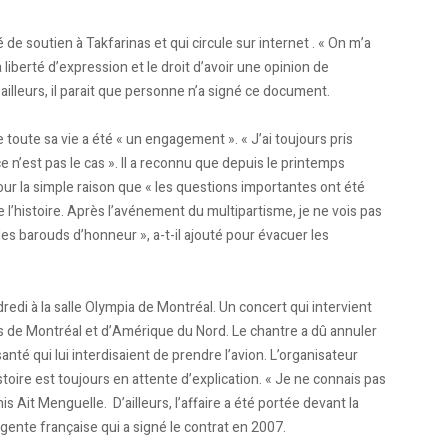
e soutien à Takfarinas et qui circule sur internet . « On m’a
liberté d’expression et le droit d’avoir une opinion de
 D’ailleurs, il parait que personne n’a signé ce document.
toute sa vie a été « un engagement ». « J’ai toujours pris
 ce n’est pas le cas ». Il a reconnu que depuis le printemps
ur la simple raison que « les questions importantes ont été
de l’histoire. Après l’avénement du multipartisme, je ne vois pas
e des barouds d’honneur », a-t-il ajouté pour évacuer les
edi à la salle Olympia de Montréal. Un concert qui intervient
s de Montréal et d’Amérique du Nord. Le chantre a dû annuler
té qui lui interdisaient de prendre l’avion. L’organisateur
oire est toujours en attente d’explication. « Je ne connais pas
nis Ait Menguelle. D’ailleurs, l’affaire a été portée devant la
’agente française qui a signé le contrat en 2007.