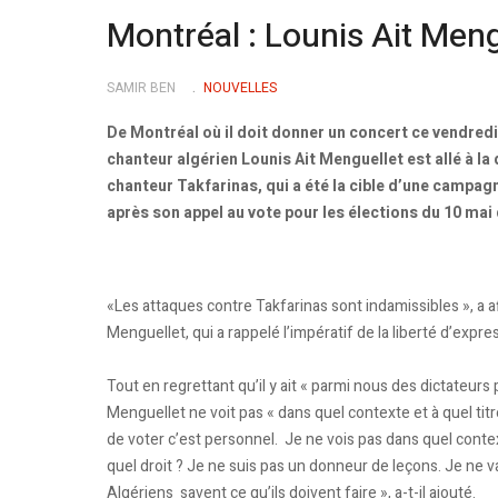
Montréal : Lounis Ait Men
SAMIR BEN
NOUVELLES
De Montréal où il doit donner un concert ce vendredi,
chanteur algérien Lounis Ait Menguellet est allé à la
chanteur Takfarinas, qui a été la cible d’une campag
après son appel au vote pour les élections du 10 mai 
«Les attaques contre Takfarinas sont indamissibles », a 
Menguellet, qui a rappelé l’impératif de la liberté d’expre
Tout en regrettant qu’il y ait « parmi nous des dictateur
Menguellet ne voit pas « dans quel contexte et à quel titre »
de voter c’est personnel. Je ne vois pas dans quel contexte
quel droit ? Je ne suis pas un donneur de leçons. Je ne vais
Algériens savent ce qu’ils doivent faire », a-t-il ajouté.