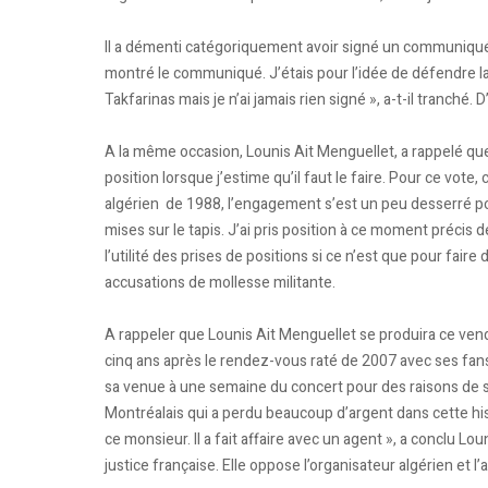
Il a démenti catégoriquement avoir signé un communiqué d
montré le communiqué. J’étais pour l’idée de défendre la 
Takfarinas mais je n’ai jamais rien signé », a-t-il tranché.
A la même occasion, Lounis Ait Menguellet, a rappelé que 
position lorsque j’estime qu’il faut le faire. Pour ce vote,
algérien de 1988, l’engagement s’est un peu desserré po
mises sur le tapis. J’ai pris position à ce moment précis 
l’utilité des prises de positions si ce n’est que pour fair
accusations de mollesse militante.
A rappeler que Lounis Ait Menguellet se produira ce vendr
cinq ans après le rendez-vous raté de 2007 avec ses fan
sa venue à une semaine du concert pour des raisons de san
Montréalais qui a perdu beaucoup d’argent dans cette hist
ce monsieur. Il a fait affaire avec un agent », a conclu Lou
justice française. Elle oppose l’organisateur algérien et l