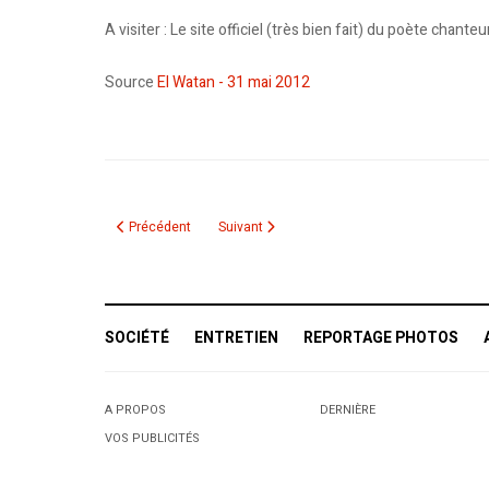
A visiter : Le site officiel (très bien fait) du poète chant
Source
El Watan - 31 mai 2012
Article précédent : Montréal : 15 000 personnes attendues po
Article suivant : Vedette de M. Lazhar: Moha
Précédent
Suivant
SOCIÉTÉ
ENTRETIEN
REPORTAGE PHOTOS
A PROPOS
DERNIÈRE
VOS PUBLICITÉS