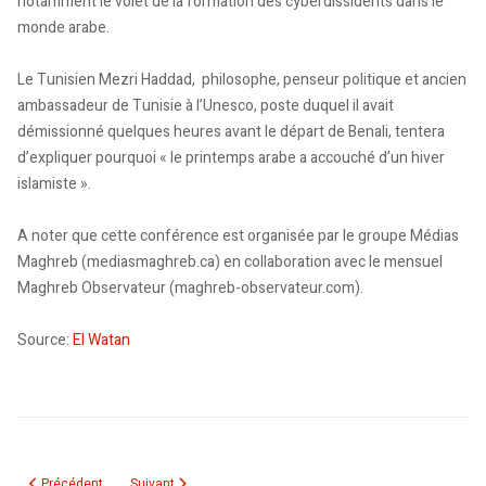
notamment le volet de la formation des cyberdissidents dans le
monde arabe.
Le Tunisien Mezri Haddad, philosophe, penseur politique et ancien
ambassadeur de Tunisie à l’Unesco, poste duquel il avait
démissionné quelques heures avant le départ de Benali, tentera
d’expliquer pourquoi « le printemps arabe a accouché d’un hiver
islamiste ».
A noter que cette conférence est organisée par le groupe Médias
Maghreb (mediasmaghreb.ca) en collaboration avec le mensuel
Maghreb Observateur (maghreb-observateur.com).
Source:
El Watan
Article précédent : Affaire Boucetta à Merouana. Le courage triomphe de la
Article suivant : Algérie : les élections législatives annon
Précédent
Suivant