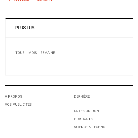
PLUS LUS
TOUS
MOIS
SEMAINE
A PROPOS
DERNIÈRE
VOS PUBLICITÉS
1
1
1
FAITES UN DON
PORTRAITS
Meurtre de Meriem Boundaoui: Autopsie d’une enquête
L'octroi accidentel du Gant Court.
L'octroi accidentel du Gant Court.
policière à grand déploiement
SCIENCE & TECHNO