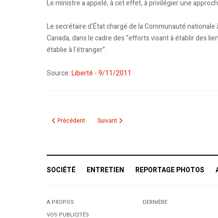
Le ministre a appelé, à cet effet, à privilégier une appro
Le secrétaire d'État chargé de la Communauté nationale à
Canada, dans le cadre des “efforts visant à établir des 
établie à l'étranger”.
Source:
Liberté - 9/11/2011
Article précédent : Afrique du Sud: Le scandale du “porc halal
Article suivant : Mahdia : Scandale chez Agr
Précédent
Suivant
SOCIÉTÉ
ENTRETIEN
REPORTAGE PHOTOS
A PROPOS
DERNIÈRE
VOS PUBLICITÉS