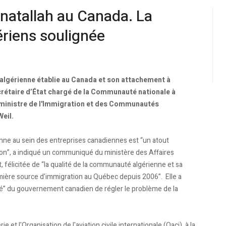
enatallah au Canada. La
ériens soulignée
 algérienne établie au Canada et son attachement à
ecrétaire d’État chargé de la Communauté nationale à
la ministre de l'Immigration et des Communautés
eil.
ienne au sein des entreprises canadiennes est “un atout
on”, a indiqué un communiqué du ministère des Affaires
, félicitée de “la qualité de la communauté algérienne et sa
emière source d'immigration au Québec depuis 2006”. Elle a
nté” du gouvernement canadien de régler le problème de la
e et l'Organisation de l'aviation civile internationale (Oaci), à la