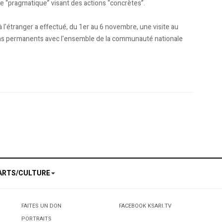
che “pragmatique” visant des actions “concrètes”.
 l'étranger a effectué, du 1er au 6 novembre, une visite au
liens permanents avec l'ensemble de la communauté nationale
”
o-Route
ARTS/CULTURE
FAITES UN DON
FACEBOOK KSARI.TV
PORTRAITS