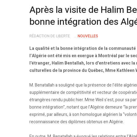
Après la visite de Halim B
bonne intégration des Alg
RÉDACTION DE LIBERTE
NOUVELLES
La qualité et la bonne intégration de la communauté
l’Algérie ont été mis en exergue à Montréal par le s
l'étranger, Halim Bentallah, lors d'entretiens avec 
culturelles de la province du Québec, Mme Kathleen W
M. Benatallah a souligné que la présence de l’élite algér
supplémentaire de compétitivité et vecteur de coopérati
étrangères rendu public hier. Mme Weil s’est, pour sa part
bonne intégration”, notant que l’Algérie demeure “la pr
exprimé, par ailleurs, à son homologue algérien la “volo
reconnaissance des diplômes obtenus en Algérie.
En outre, M. Benatallah a évoqué les relations entre l’Algéri