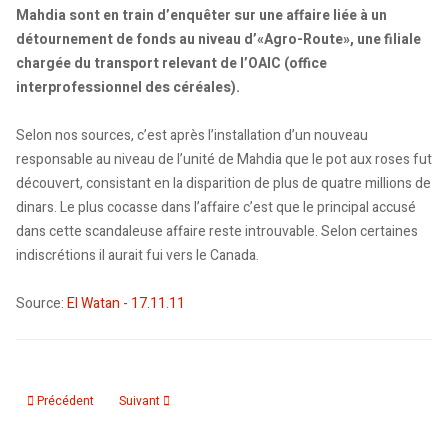
Mahdia sont en train d’enquêter sur une affaire liée à un
détournement de fonds au niveau d’«Agro-Route», une filiale
chargée du transport relevant de l’OAIC (office
interprofessionnel des céréales).
Selon nos sources, c’est après l’installation d’un nouveau
responsable au niveau de l’unité de Mahdia que le pot aux roses fut
découvert, consistant en la disparition de plus de quatre millions de
dinars. Le plus cocasse dans l’affaire c’est que le principal accusé
dans cette scandaleuse affaire reste introuvable. Selon certaines
indiscrétions il aurait fui vers le Canada.
Source:
El Watan - 17.11.11
Article précédent : Après la visite de Halim Benatallah au Canada. La bonne
Article suivant : Prix d’excellence de la Fondation Club Aven
Précédent
Suivant