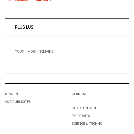
PLUS LUS
TOUS
MOIS
SEMAINE
1
Match amical: Algerie-Serbie sur Canal Algerie
2
Maghlaoui à l'ENTV Fin annoncée du monopole d'Air
Algérie
A PROPOS
DERNIÈRE
VOS PUBLICITÉS
1
1
FAITES UN DON
PORTRAITS
L'octroi accidentel du Gant Court.
L'octroi accidentel du Gant Court.
SCIENCE & TECHNO