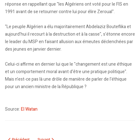
réponse en rappellant que "les Algériens ont voté pour le FIS en
1991 avant de se retourner contre lui pour élire Zeroual".
"Le peuple Algérien a élu majoritairement Abdelaziz Bouteflika et
aujourd’hui il recourt à la destruction et à la casse", s’étonne encore
le leader du MSP en faisant allusion aux émeutes déclenchées par
des jeunes en janvier dernier.
Celui-ci affirme en dernier lui que le "changement est une éthique
et un comportement moral avant d’être une pratique politique".
Mais n’est-ce pas là une drôle de manière de parler de l'éthique
pour un ancien ministre de la République ?
Source:
El Watan
Article précédent : Accueil | Actualité L’axe Bouteflika – Ait Ahmed a fait 
Article suivant : Des élections anticipées pour créer le déc
Précédent
Suivant