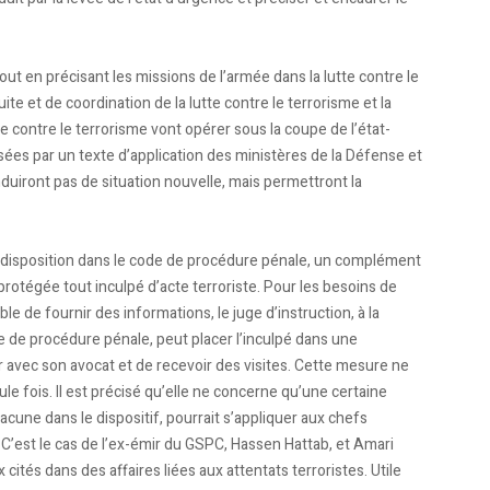
ut en précisant les missions de l’armée dans la lutte contre le
ite et de coordination de la lutte contre le terrorisme et la
e contre le terrorisme vont opérer sous la coupe de l’état-
sées par un texte d’application des ministères de la Défense et
’induiront pas de situation nouvelle, mais permettront la
e disposition dans le code de procédure pénale, un complément
rotégée tout inculpé d’acte terroriste. Pour les besoins de
ible de fournir des informations, le juge d’instruction, à la
de de procédure pénale, peut placer l’inculpé dans une
 avec son avocat et de recevoir des visites. Cette mesure ne
le fois. Il est précisé qu’elle ne concerne qu’une certaine
lacune dans le dispositif, pourrait s’appliquer aux chefs
. C’est le cas de l’ex-émir du GSPC, Hassen Hattab, et Amari
 cités dans des affaires liées aux attentats terroristes. Utile