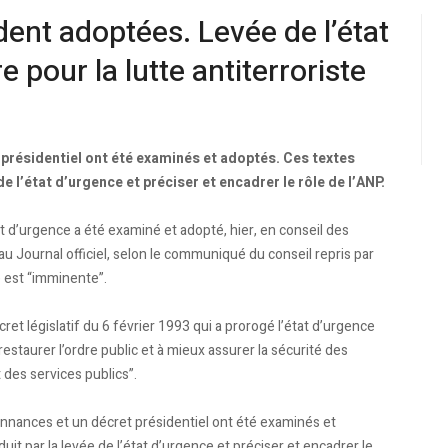
ent adoptées. Levée de l’état
 pour la lutte antiterroriste
 présidentiel ont été examinés et adoptés. Ces textes
de l’état d’urgence et préciser et encadrer le rôle de l’ANP.
at d’urgence a été examiné et adopté, hier, en conseil des
au Journal officiel, selon le communiqué du conseil repris par
e est “imminente”.
ret législatif du 6 février 1993 qui a prorogé l’état d’urgence
“restaurer l’ordre public et à mieux assurer la sécurité des
des services publics”.
rdonnances et un décret présidentiel ont été examinés et
uit par la levée de l’état d’urgence et préciser et encadrer le