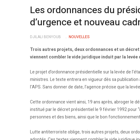
Les ordonnances du présid
d’urgence et nouveau cadre
DJILALI BENYOUB
NOUVELLES
Trois autres projets, deux ordonnances et un décret
viennent combler le vide juridique induit par la levée 
Le projet d’ordonnance présidentielle sur la levée de l’ét
ministres. Le texte entrera en vigueur dès sa publication 
l’APS. Sans donner de date, l’agence précise que la levé
Cette ordonnance vient ainsi, 19 ans après, abroger le déc
institué par le décret présidentiel le 9 février 1992 pour 
personnes et des biens, ainsi que le bon fonctionnement 
Lutte antiterroriste oblige, trois autres projets, deux o
adoptés. Ces textes viennent combler le vide juridique ind