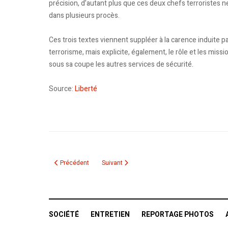
précision, d’autant plus que ces deux chefs terroristes ne
dans plusieurs procès.
Ces trois textes viennent suppléer à la carence induite pa
terrorisme, mais explicite, également, le rôle et les miss
sous sa coupe les autres services de sécurité.
Source:
Liberté
Article précédent : L’état d’urgence n’est plus en vigueur en A
Article suivant : Tunis demande à Ryad l'extr
Précédent
Suivant
SOCIÉTÉ
ENTRETIEN
REPORTAGE PHOTOS