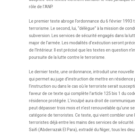
rôle de l’ANP.
Le premier texte abroge l’ordonnance du 6 février 1993 to
terrorisme. Le second, lui, “délègue” à la mission de condu
subversion. Les services de sécurité engagés dans la lutt
major de l’armée. Les modalités d’exécution seront préci
de l’Intérieur. Il est précisé que les textes en question n
poursuite de la lutte contre le terrorisme.
Le dernier texte, une ordonnance, introduit une nouvell
qui permet au juge d’instruction de mettre en résidence p
l’instruction ou dans le cas où le terroriste serait suscept
faveur de ce texte qui complète l’article 125 bis 1 du co
résidence protégée. L’inculpé aura droit de communiquer
peut dépasser trois mois et n’est renouvelable qu’une seu
catégorie de terroristes. Ce texte, qui vient combler une 
terroristes déjà entre les mains des services de sécurité
Saïfi (Abderrazak El Para), extradé du Niger, tous les deux