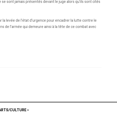
 se sont jamais présentés devant le juge alors qu’ils sont cités
r la levée de l’état d’urgence pour encadrer la lutte contre le
ions de l’armée qui demeure ainsi à la tête de ce combat avec
lgérie
adition de Ben Ali
ARTS/CULTURE