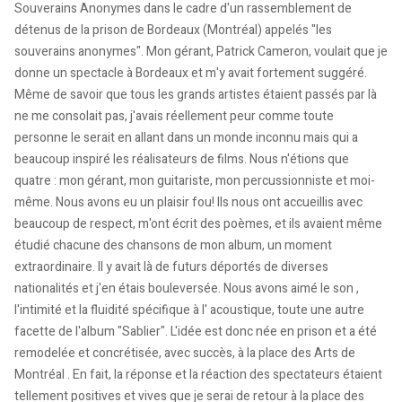
Souverains Anonymes dans le cadre d'un rassemblement de
détenus de la prison de Bordeaux (Montréal) appelés "les
souverains anonymes". Mon gérant, Patrick Cameron, voulait que je
donne un spectacle à Bordeaux et m'y avait fortement suggéré.
Même de savoir que tous les grands artistes étaient passés par là
ne me consolait pas, j'avais réellement peur comme toute
personne le serait en allant dans un monde inconnu mais qui a
beaucoup inspiré les réalisateurs de films. Nous n'étions que
quatre : mon gérant, mon guitariste, mon percussionniste et moi-
même. Nous avons eu un plaisir fou! Ils nous ont accueillis avec
beaucoup de respect, m'ont écrit des poèmes, et ils avaient même
étudié chacune des chansons de mon album, un moment
extraordinaire. Il y avait là de futurs déportés de diverses
nationalités et j'en étais bouleversée. Nous avons aimé le son ,
l'intimité et la fluidité spécifique à l' acoustique, toute une autre
facette de l'album "Sablier". L'idée est donc née en prison et a été
remodelée et concrétisée, avec succès, à la place des Arts de
Montréal . En fait, la réponse et la réaction des spectateurs étaient
tellement positives et vives que je serai de retour à la place des