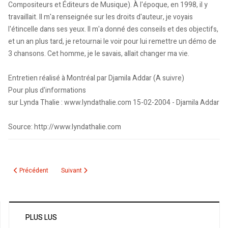
Compositeurs et Éditeurs de Musique). À l'époque, en 1998, il y
travaillait. Il m'a renseignée sur les droits d'auteur, je voyais
l'étincelle dans ses yeux. Il m'a donné des conseils et des objectifs,
et un an plus tard, je retournai le voir pour lui remettre un démo de
3 chansons. Cet homme, je le savais, allait changer ma vie.
Entretien réalisé à Montréal par Djamila Addar (A suivre)
Pour plus d'informations
sur Lynda Thalie : www.lyndathalie.com 15-02-2004 - Djamila Addar
Source: http://www.lyndathalie.com
Article précédent : Karim Benzaïd- "Avec Syncop, le public s’évade”
Article suivant : SECURITE AERIENNE EN AMERIQUE DU NORD
Précédent
Suivant
PLUS LUS