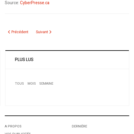
Source:
CyberPresse.ca
Article précédent : Malaka et Boustaila
Article suivant : WikiLeaks : Ce que pense Bouteflika de 
Précédent
Suivant
PLUS LUS
TOUS
MOIS
SEMAINE
1
Des cosmétiques halal pour les musulmanes du Moyen-
Orient
A PROPOS
DERNIÈRE