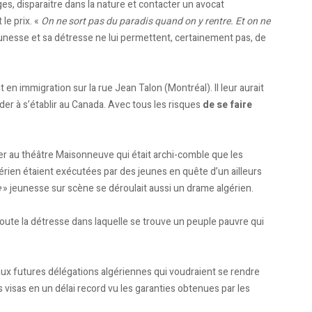
es, disparaitre dans la nature et contacter un avocat
le prix. «
On ne sort pas du paradis quand on y rentre. Et on ne
jeunesse et sa détresse ne lui permettent, certainement pas, de
en immigration sur la rue Jean Talon (Montréal). Il leur aurait
der à s’établir au Canada. Avec tous les risques
de se faire
ier au théâtre Maisonneuve qui était archi-comble que les
gérien étaient exécutées par des jeunes en quête d’un ailleurs
e
» jeunesse sur scène se déroulait aussi un drame algérien.
 toute la détresse dans laquelle se trouve un peuple pauvre qui
aux futures délégations algériennes qui voudraient se rendre
 visas en un délai record vu les garanties obtenues par les