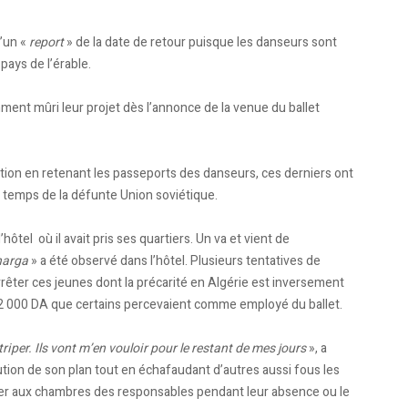
d’un «
report
» de la date de retour puisque les danseurs sont
pays de l’érable.
ent mûri leur projet dès l’annonce de la venue du ballet
sition en retenant les passeports des danseurs, ces derniers ont
u temps de la défunte Union soviétique.
l’hôtel où il avait pris ses quartiers. Un va et vient de
harga
» a été observé dans l’hôtel. Plusieurs tentatives de
arrêter ces jeunes dont la précarité en Algérie est inversement
 12 000 DA que certains percevaient comme employé du ballet.
iper. Ils vont m’en vouloir pour le restant de mes jours
», a
cution de son plan tout en échafaudant d’autres aussi fous les
der aux chambres des responsables pendant leur absence ou le