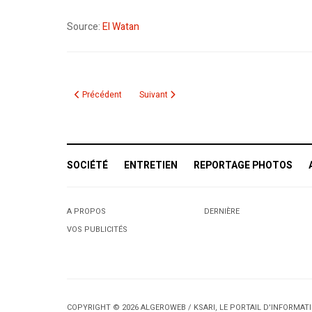
Source:
El Watan
Article précédent : Le consul général d'Algérie au Canada: « 
Article suivant : Mohammed VI interdit aux jo
Précédent
Suivant
SOCIÉTÉ
ENTRETIEN
REPORTAGE PHOTOS
A PROPOS
DERNIÈRE
VOS PUBLICITÉS
COPYRIGHT © 2026 ALGEROWEB / KSARI, LE PORTAIL D'INFORMA