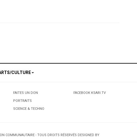
Les danseurs du ballet national ne sont pas des "Harragas" »
urnalistes l’accès à el ayoun. Répression à huis clos
ARTS/CULTURE
FAITES UN DON
FACEBOOK KSARI.TV
PORTRAITS
SCIENCE & TECHNO
TION COMMUNAUTAIRE - TOUS DROITS RÉSERVÉS DESIGNED BY