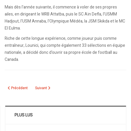
Mais dès l'année suivante, il commence à voler de ses propres
ailes, en dirigeant le WRB Attatba, puis le SC Aïn Defla, l'USMM
Hadjout, l'USM Annaba, l'Olympique Médéa, la JSM Skikda et le MC
El Eulma.
Riche de cette longue expérience, comme joueur puis comme
entraîneur, Lounici, qui compte également 33 sélections en équipe
nationale, a décidé donc d'ouvrir sa propre école de football au
Canada.
Article précédent : Tournoi à Orlando | Saphir Taïder rend hommage à l’Impa
Article suivant : Women's Football: Sidhoum's Algerian dr
Précédent
Suivant
PLUS LUS