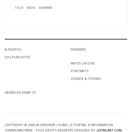
TOUS
MOIS
SEMAINE
1
Quand le chant patriotique sonne faux!
A PROPOS
DERNIÈRE
VOS PUBLICITÉS
1
1
FAITES UN DON
PORTRAITS
L'octroi accidentel du Gant Court.
L'octroi accidentel du Gant Court.
SCIENCE & TECHNO
2
Le cabinet Bourque remercié
FACEBOOK KSARI.TV
3
Un groupe de joueurs de soccer d’exception
4
Louisa hanoune tire sur l'APN: «Des députés
COPYRIGHT © 2026 ALGEROWEB / KSARI, LE PORTAIL D'INFORMATION
représentent les intérêts de Dick Cheney»
COMMUNAUTAIRE - TOUS DROITS RÉSERVÉS DESIGNED BY
JOOMLART.COM
.