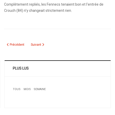
Complètement repliés, les Fennecs tenaient bon et l'entrée de
Crouch (84) n'y changeait strictement rien.
Article précédent : Pour que l’Algérie se qualifie...
Article suivant : Saâdane : "L'équipe monte en puissance"
Précédent
Suivant
PLUS LUS
TOUS
MOIS
SEMAINE
1
La Fifa annonce une procédure disciplinaire contre la
Fédération égyptienne