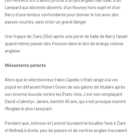
Les Fennecs ont d'abord profité d'un jeu anglais mal huilé, d'un
Lampard aux abonnés absents, d'un Rooney hors sujet et d'un
Barry d'une lenteur confondante pour donner le ton avec des
passes courtes, sans créer un grand danger.
Une frappe de Ziani (35e) après une perte de balle de Barry faisait
quand même passer des frissons dans le dos de la large colonie
anglaise.
Mésentente patente
Alors que le sélectionneur Fabio Capello s'était rangé à la vox
populi en défaisant Robert Green de ses galons de titulaire après
son énorme bourde contre les États-Unis, c'est son remplaçant
David «Calimity» James, bientôt 40 ans, qui s'est presque montré
l'Anglais le plus rassurant.
Pendant que Johnson et Lennon buvaient le bouillon face à Ziani
et Belhadj à droite, peu de passes et de centres anglais trouvaient