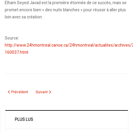
Elham Seyed Javad est la première étonnée de ce succès, mais se
promet encore bien « des nuits blanches » pour réussir à aller plus
loin avec sa création.
Source:
http://www.24hmontreal.canoe.ca/24hmontreal/actualites/archive
160037.html
Article précédent : Le Caire renonce à l’organisation de la CAN de Handball:
Article suivant : Championnats d'Afrique de lutte: l'Algéri
Précédent
Suivant
PLUS LUS