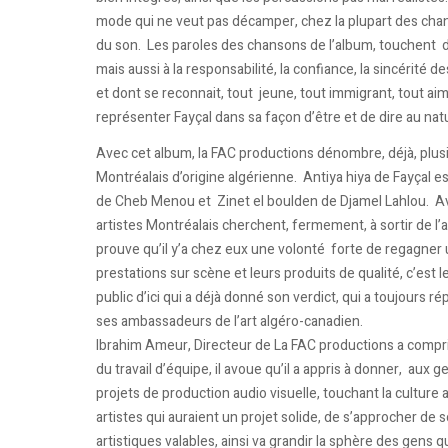
mode qui ne veut pas décamper, chez la plupart des chant
du son. Les paroles des chansons de l’album, touchent des
mais aussi à la responsabilité, la confiance, la sincérité 
et dont se reconnait, tout jeune, tout immigrant, tout 
représenter Fayçal dans sa façon d’être et de dire au natu
Avec cet album, la FAC productions dénombre, déjà, plusie
Montréalais d’origine algérienne. Antiya hiya de Fayçal es
de Cheb Menou et Zinet el boulden de Djamel Lahlou. A
artistes Montréalais cherchent, fermement, à sortir de l
prouve qu’il y’a chez eux une volonté forte de regagner 
prestations sur scène et leurs produits de qualité, c’est l
public d’ici qui a déjà donné son verdict, qui a toujours ré
ses ambassadeurs de l’art algéro-canadien.
Ibrahim Ameur, Directeur de La FAC productions a compris,
du travail d’équipe, il avoue qu’il a appris à donner, aux 
projets de production audio visuelle, touchant la culture 
artistes qui auraient un projet solide, de s’approcher de 
artistiques valables, ainsi va grandir la sphère des gens qu