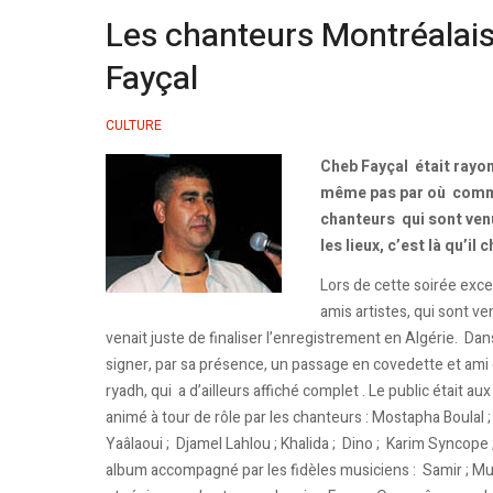
Les chanteurs Montréalais
Fayçal
CULTURE
Cheb Fayçal était rayonn
même pas par où commen
chanteurs qui sont venu
les lieux, c’est là qu’il
Lors de cette soirée excep
amis artistes, qui sont v
venait juste de finaliser l’enregistrement en Algérie. Dans 
signer, par sa présence, un passage en covedette et ami 
ryadh, qui a d’ailleurs affiché complet . Le public était 
animé à tour de rôle par les chanteurs : Mostapha Boulal
Yaâlaoui ; Djamel Lahlou ; Khalida ; Dino ; Karim Syncope
album accompagné par les fidèles musiciens : Samir ; Mu