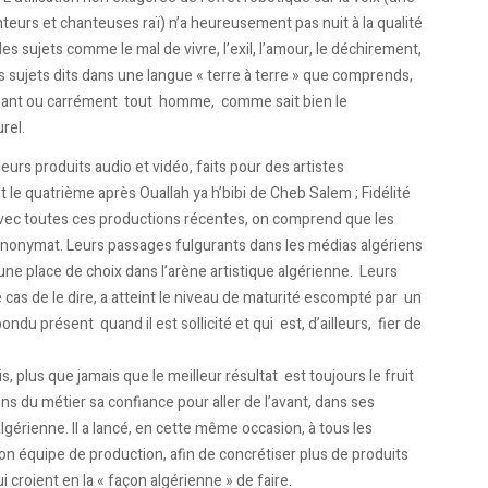
eurs et chanteuses raï) n’a heureusement pas nuit à la qualité
 sujets comme le mal de vivre, l’exil, l’amour, le déchirement,
des sujets dits dans une langue « terre à terre » que comprends,
aimant ou carrément tout homme, comme sait bien le
rel.
urs produits audio et vidéo, faits pour des artistes
t le quatrième après Ouallah ya h’bibi de Cheb Salem ; Fidélité
vec toutes ces productions récentes, on comprend que les
’anonymat. Leurs passages fulgurants dans les médias algériens
une place de choix dans l’arène artistique algérienne. Leurs
e cas de le dire, a atteint le niveau de maturité escompté par un
pondu présent quand il est sollicité et qui est, d’ailleurs, fier de
 plus que jamais que le meilleur résultat est toujours le fruit
gens du métier sa confiance pour aller de l’avant, dans ses
algérienne. Il a lancé, en cette même occasion, à tous les
son équipe de production, afin de concrétiser plus de produits
i croient en la « façon algérienne » de faire.