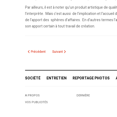
Par ailleurs, il est à noter qu’un produit artistique de qual
l’interprète. Mais c’est aussi de l’implication et l’accuei
de l’apport des sphères d’affaires. En d’autres termes l’
son apport certain à tout travail de création.
Article précédent : L’expérience démocratique et la caricature
Article suivant : Livre: Dilemmes énergétiqu
Précédent
Suivant
SOCIÉTÉ
ENTRETIEN
REPORTAGE PHOTOS
A PROPOS
DERNIÈRE
VOS PUBLICITÉS