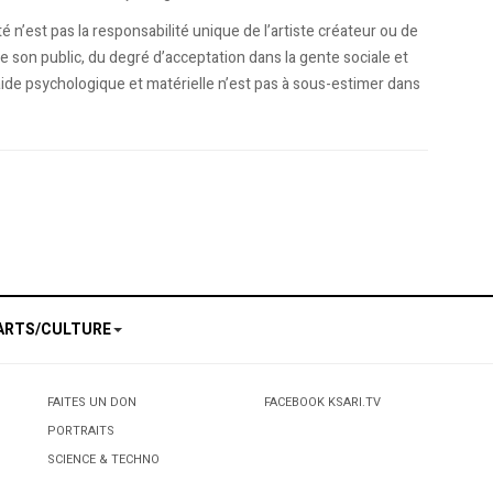
ité n’est pas la responsabilité unique de l’artiste créateur ou de
l de son public, du degré d’acceptation dans la gente sociale et
aide psychologique et matérielle n’est pas à sous-estimer dans
 au menu: Ali Dilem au Festival international de Montréal
es
ARTS/CULTURE
FAITES UN DON
FACEBOOK KSARI.TV
PORTRAITS
SCIENCE & TECHNO