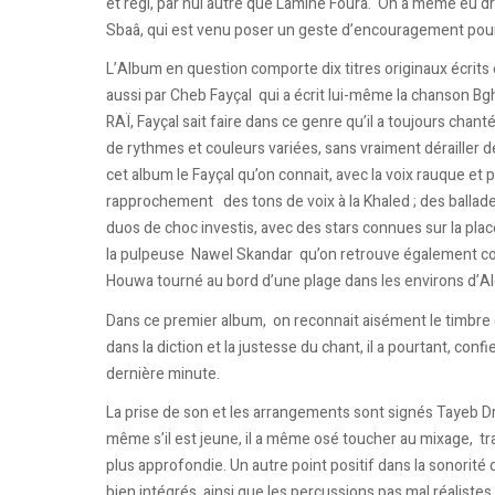
et régi, par nul autre que Lamine Foura. On a même eu dr
Sbaâ, qui est venu poser un geste d’encouragement pour l’
L’Album en question comporte dix titres originaux écrits 
aussi par Cheb Fayçal qui a écrit lui-même la chanson Bgh
RAÏ, Fayçal sait faire dans ce genre qu’il a toujours chanté 
de rythmes et couleurs variées, sans vraiment dérailler d
cet album le Fayçal qu’on connait, avec la voix rauque et
rapprochement des tons de voix à la Khaled ; des ballades à
duos de choc investis, avec des stars connues sur la pl
la pulpeuse Nawel Skandar qu’on retrouve également comm
Houwa tourné au bord d’une plage dans les environs d’Alg
Dans ce premier album, on reconnait aisément le timbre ch
dans la diction et la justesse du chant, il a pourtant, confie
dernière minute.
La prise de son et les arrangements sont signés Tayeb Dri
même s’il est jeune, il a même osé toucher au mixage, t
plus approfondie. Un autre point positif dans la sonorité 
bien intégrés, ainsi que les percussions pas mal réalistes.