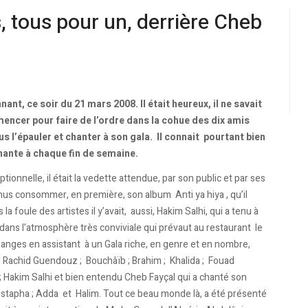
, tous pour un, derrière Cheb
ant, ce soir du 21 mars 2008. Il était heureux, il ne savait
cer pour faire de l’ordre dans la cohue des dix amis
s l’épauler et chanter à son gala. Il connait pourtant bien
 chante à chaque fin de semaine.
tionnelle, il était la vedette attendue, par son public et par ses
enus consommer, en première, son album Anti ya hiya , qu’il
la foule des artistes il y’avait, aussi, Hakim Salhi, qui a tenu à
dans l’atmosphère très conviviale qui prévaut au restaurant le
aux anges en assistant à un Gala riche, en genre et en nombre,
 ; Rachid Guendouz ; Bouchâïb ; Brahim ; Khalida ; Fouad
 ; Hakim Salhi et bien entendu Cheb Fayçal qui a chanté son
stapha ; Adda et Halim. Tout ce beau monde là, a été présenté