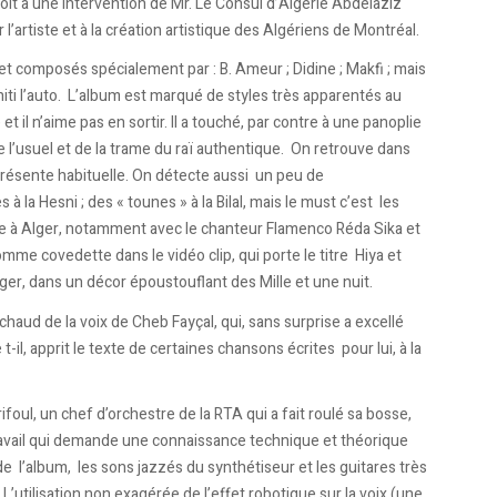
oit à une intervention de Mr. Le Consul d’Algérie Abdelâziz
artiste et à la création artistique des Algériens de Montréal.
et composés spécialement par : B. Ameur ; Didine ; Makfi ; mais
iti l’auto. L’album est marqué de styles très apparentés au
et il n’aime pas en sortir. Il a touché, par contre à une panoplie
e l’usuel et de la trame du raï authentique. On retrouve dans
 présente habituelle. On détecte aussi un peu de
 la Hesni ; des « tounes » à la Bilal, mais le must c’est les
ace à Alger, notamment avec le chanteur Flamenco Réda Sika et
e covedette dans le vidéo clip, qui porte le titre Hiya et
er, dans un décor époustouflant des Mille et une nuit.
aud de la voix de Cheb Fayçal, qui, sans surprise a excellé
 t-il, apprit le texte de certaines chansons écrites pour lui, à la
foul, un chef d’orchestre de la RTA qui a fait roulé sa bosse,
ravail qui demande une connaissance technique et théorique
de l’album, les sons jazzés du synthétiseur et les guitares très
 L’utilisation non exagérée de l’effet robotique sur la voix (une