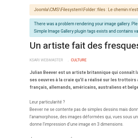
Avertissement
Joomla\CMS\Filesystem\Folder::files : Le chemin n'est
info
There was a problem rendering your image gallery. Plea
Simple Image Gallery plugin tags exists and contains val
Un artiste fait des fresques
KSARI WEBMASTER
CULTURE
Julian Beever est un artiste britannique qui connaît l
ses oeuvres à la craie qu'il a réalisé sur les trottoirs
français, allemands, américains, australiens et belg
Leur particularité ?
Beever ne se contente pas de simples dessins mais don
l'anamorphose, des images déformées qui, vues sous un 
donne l'impression d'une image en 3 dimensions.