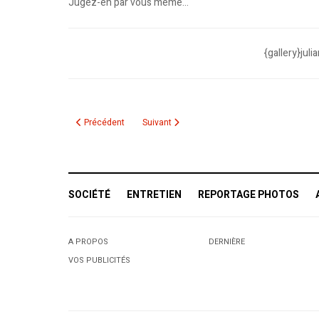
Jugez-en par vous même...
{gallery}jul
Article précédent : Ramadan : Une caméra pour talents cach
Article suivant : Couscous Comedy Show: drô
Précédent
Suivant
SOCIÉTÉ
ENTRETIEN
REPORTAGE PHOTOS
A PROPOS
DERNIÈRE
VOS PUBLICITÉS