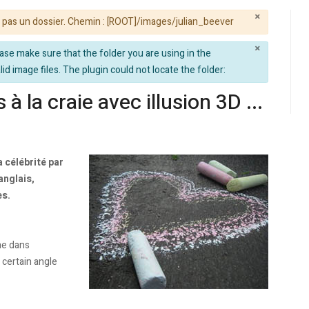
×
 pas un dossier. Chemin : [ROOT]/images/julian_beever
×
se make sure that the folder you are using in the
id image files. The plugin could not locate the folder:
 à la craie avec illusion 3D ...
a célébrité par
 anglais,
es.
ne dans
certain angle