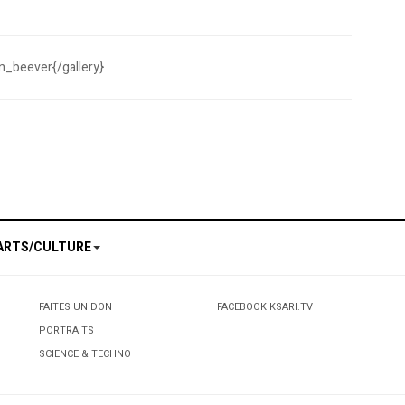
ian_beever{/gallery}
és
le de cuisine
ARTS/CULTURE
FAITES UN DON
FACEBOOK KSARI.TV
PORTRAITS
SCIENCE & TECHNO