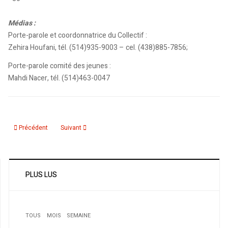
Médias :
Porte-parole et coordonnatrice du Collectif :
Zehira Houfani, tél. (514)935-9003 – cel. (438)885-7856;
Porte-parole comité des jeunes :
Mahdi Nacer, tél. (514)463-0047
Article précédent : Projet formation études islamiques interdisciplinaires
Article suivant : Une journée internationale contre les mass
Précédent
Suivant
PLUS LUS
TOUS
MOIS
SEMAINE
1