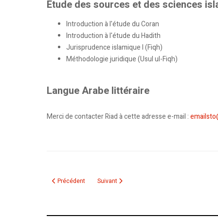
Etude des sources et des sciences is
Introduction à l'étude du Coran
Introduction à l'étude du Hadith
Jurisprudence islamique I (Fiqh)
Méthodologie juridique (Usul ul-Fiqh)
Langue Arabe littéraire
Merci de contacter Riad à cette adresse e-mail :
emailst
Article précédent : Rassemblement de soutien au peuple algé
Article suivant : Communiqué: Appel à un sit-
Précédent
Suivant