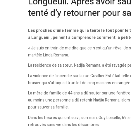
Longueuil. Après avoir sau
tenté d’y retourner pour sa
Les proches d’une femme qui a tenté le tout pour le t
à Longueuil, peinent à comprendre comment la petite 
« Je suis en train de me dire que ce n’est qu’un rêve. Je s
martèle Linda Remana.
La résidence de sa sœur, Nadjia Remana, a été ravagée par
La violence de l’incendie sur la rue Cuvillier Est était te
brasier qui s’attaquait à un lot de cinq maisons en rangée
La mère de famille de 44 ans a dû sauter par une fenêtr
au moins une personne a dû retenir Nadjia Remana, alors
pour sauver sa famille.
Dans les heures qui ont suivi, son mari, Guy Loiselle, 69 
retrouvés sans vie dans les décombres.