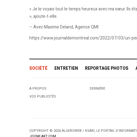
« Je le voyais tout le temps heureux avec ma sœur. Ils ét
», ajoute-t-elle.
– Avec Maxime Deland, Agence QMI
https://www.journaldemontreal.com/2022/07/03/un-pere-
SOCIÉTÉ
ENTRETIEN
REPORTAGE PHOTOS
A PROPOS
DERNIÈRE
VOS PUBLICITÉS
COPYRIGHT © 2026 ALGEROWEB / KSARI, LE PORTAIL D'INFORMA
JOOMLART.COM
.