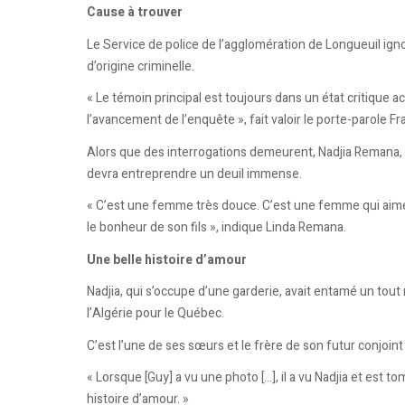
Cause à trouver
Le Service de police de l’agglomération de Longueuil ignorai
d’origine criminelle.
« Le témoin principal est toujours dans un état critique a
l’avancement de l’enquête », fait valoir le porte-parole F
Alors que des interrogations demeurent, Nadjia Remana, 
devra entreprendre un deuil immense.
« C’est une femme très douce. C’est une femme qui aime 
le bonheur de son fils », indique Linda Remana.
Une belle histoire d’amour
Nadjia, qui s’occupe d’une garderie, avait entamé un tout 
l’Algérie pour le Québec.
C’est l’une de ses sœurs et le frère de son futur conjoint
« Lorsque [Guy] a vu une photo [...], il a vu Nadjia et es
histoire d’amour. »