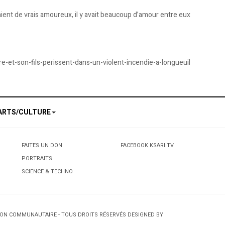
aient de vrais amoureux, il y avait beaucoup d’amour entre eux
et-son-fils-perissent-dans-un-violent-incendie-a-longueuil
ARTS/CULTURE
FAITES UN DON
FACEBOOK KSARI.TV
PORTRAITS
SCIENCE & TECHNO
TION COMMUNAUTAIRE - TOUS DROITS RÉSERVÉS DESIGNED BY