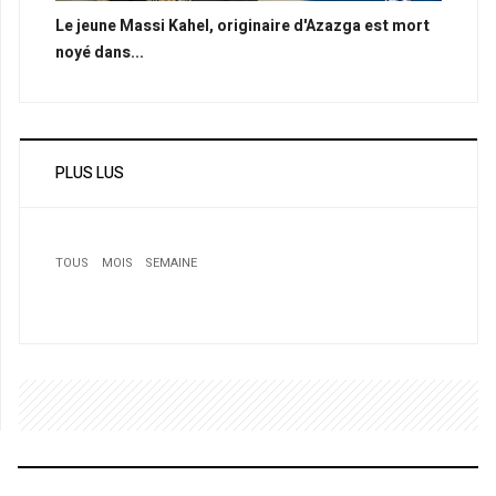
Le jeune Massi Kahel, originaire d'Azazga est mort
noyé dans...
PLUS LUS
TOUS
MOIS
SEMAINE
1
1
1