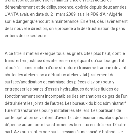
d’une restructuration de la maintenance en l’état actuel de
démembrement et de déliquescence, opérée depuis deux années.
L’ANTA avait, en date du 21 mars 2009, saisi le PDG d’Air Algérie
sur le danger qu’encourt la maintenance. En effet, dès l’avènement
de la nouvelle direction, on a procédé à la déstructuration de pans
entiers de ce secteur».
A ce titre, il met en exergue tous les griefs cités plus haut, dont le
transfert «injustifié» des ateliers en expliquant qu’«un budget fut
alloué à la construction d’une structure (troisième tranche) devant
abriter les ateliers, on a détruit un atelier vital (traitement de
surface/anodisation et cadmiage des pièces d’avion) pour y
entreposer les bancs d’essais hydrauliques dont les fluides de
fonctionnement sont incompatibles (les émanations de gaz de l’un
détruiraient les joints de l’autre). Les bureaux du bloc administratif
furent transformés pour y installer les ateliers. Les partisans de
cette opération se vantent d’avoir fait des économies, alors qu’on a
dépensé autant pour transformer les bureaux en ateliers». D’autre
part, Azzoug s’interroge sur la cession à une société hollandaise