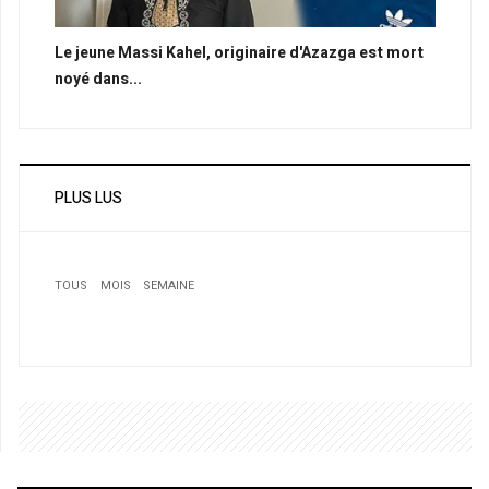
Le jeune Massi Kahel, originaire d'Azazga est mort
noyé dans...
PLUS LUS
TOUS
MOIS
SEMAINE
1
La musique andalouse: Amam, l’âme du printemps
2
CHAN 2011: La RD Congo, tenante du titre, éliminée par
la Tunisie
3