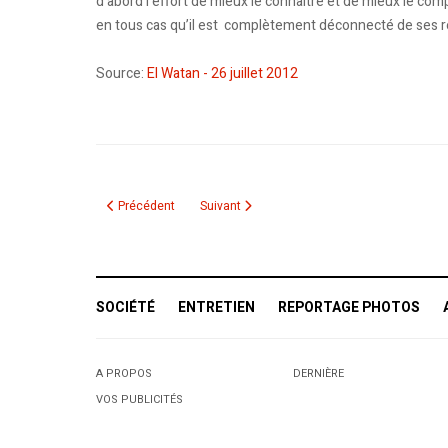
d’abord l’effort de mieux le connaître et de mieux le com
en tous cas qu’il est complètement déconnecté de ses ré
Source:
El Watan - 26 juillet 2012
Article précédent : Bombardier: des soupçons autour de contr
Article suivant : Une carte de crédit halale
Précédent
Suivant
SOCIÉTÉ
ENTRETIEN
REPORTAGE PHOTOS
A PROPOS
DERNIÈRE
VOS PUBLICITÉS