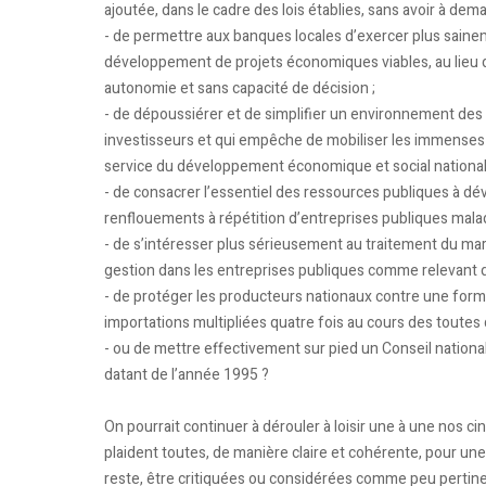
ajoutée, dans le cadre des lois établies, sans avoir à de
- de permettre aux banques locales d’exercer plus sainemen
développement de projets économiques viables, au lieu de
autonomie et sans capacité de décision ;
- de dépoussiérer et de simplifier un environnement des 
investisseurs et qui empêche de mobiliser les immenses 
service du développement économique et social national
- de consacrer l’essentiel des ressources publiques à dé
renflouements à répétition d’entreprises publiques mala
- de s’intéresser plus sérieusement au traitement du mar
gestion dans les entreprises publiques comme relevant 
- de protéger les producteurs nationaux contre une forme
importations multipliées quatre fois au cours des toutes
- ou de mettre effectivement sur pied un Conseil national
datant de l’année 1995 ?
On pourrait continuer à dérouler à loisir une à une nos cin
plaident toutes, de manière claire et cohérente, pour un
reste, être critiquées ou considérées comme peu pertinent