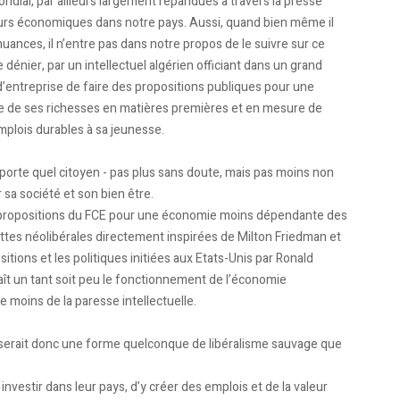
mondial, par ailleurs largement répandues à travers la presse
urs économiques dans notre pays. Aussi, quand bien même il
ances, il n’entre pas dans notre propos de le suivre sur ce
 dénier, par un intellectuel algérien officiant dans un grand
d’entreprise de faire des propositions publiques pour une
 de ses richesses en matières premières et en mesure de
emplois durables à sa jeunesse.
mporte quel citoyen - pas plus sans doute, mais pas moins non
 sa société et son bien être.
«50 propositions du FCE pour une économie moins dépendante des
ttes néolibérales directement inspirées de Milton Friedman et
sitions et les politiques initiées aux Etats-Unis par Ronald
ît un tant soit peu le fonctionnement de l’économie
e moins de la paresse intellectuelle.
e serait donc une forme quelconque de libéralisme sauvage que
nvestir dans leur pays, d’y créer des emplois et de la valeur