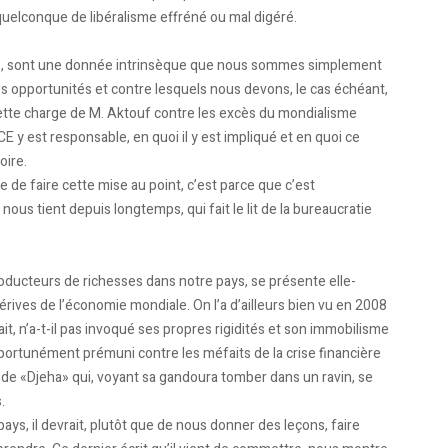
 quelconque de libéralisme effréné ou mal digéré.
is, sont une donnée intrinsèque que nous sommes simplement
s opportunités et contre lesquels nous devons, le cas échéant,
cette charge de M. Aktouf contre les excès du mondialisme
FCE y est responsable, en quoi il y est impliqué et en quoi ce
oire.
 de faire cette mise au point, c’est parce que c’est
ous tient depuis longtemps, qui fait le lit de la bureaucratie
roducteurs de richesses dans notre pays, se présente elle-
ves de l’économie mondiale. On l’a d’ailleurs bien vu en 2008
tait, n’a-t-il pas invoqué ses propres rigidités et son immobilisme
ortunément prémuni contre les méfaits de la crise financière
e de «Djeha» qui, voyant sa gandoura tomber dans un ravin, se
.
ays, il devrait, plutôt que de nous donner des leçons, faire