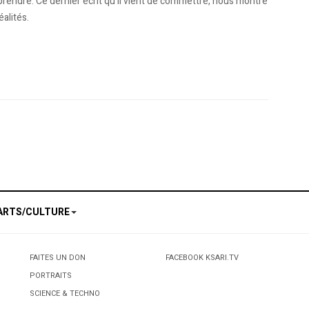
prendre. Ce dernier écrit qu’il vient de commettre, nous montre
alités.
ats en Algérie
ARTS/CULTURE
FAITES UN DON
FACEBOOK KSARI.TV
PORTRAITS
SCIENCE & TECHNO