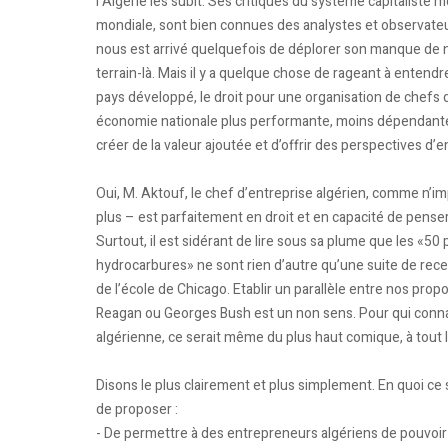
l’Algérie les subit. Ses critiques du système capitaliste 
mondiale, sont bien connues des analystes et observate
nous est arrivé quelquefois de déplorer son manque de nu
terrain-là. Mais il y a quelque chose de rageant à entendre
pays développé, le droit pour une organisation de chefs 
économie nationale plus performante, moins dépendante
créer de la valeur ajoutée et d’offrir des perspectives d’
Oui, M. Aktouf, le chef d’entreprise algérien, comme n’i
plus – est parfaitement en droit et en capacité de penser
Surtout, il est sidérant de lire sous sa plume que les 
hydrocarbures» ne sont rien d’autre qu’une suite de rece
de l’école de Chicago. Etablir un parallèle entre nos propo
Reagan ou Georges Bush est un non sens. Pour qui conna
algérienne, ce serait même du plus haut comique, à tout l
Disons le plus clairement et plus simplement. En quoi c
de proposer :
- De permettre à des entrepreneurs algériens de pouvoir i