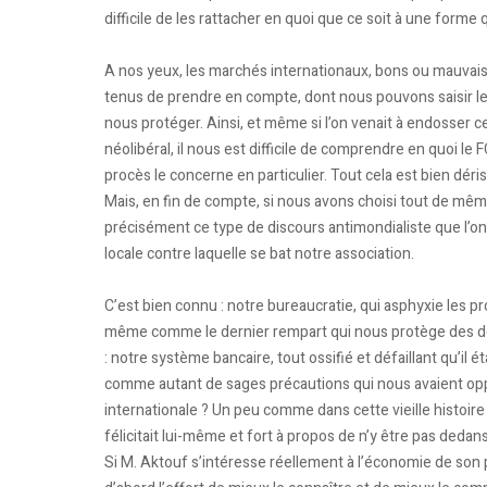
difficile de les rattacher en quoi que ce soit à une forme
A nos yeux, les marchés internationaux, bons ou mauva
tenus de prendre en compte, dont nous pouvons saisir le
nous protéger. Ainsi, et même si l’on venait à endosser 
néolibéral, il nous est difficile de comprendre en quoi le 
procès le concerne en particulier. Tout cela est bien déris
Mais, en fin de compte, si nous avons choisi tout de même
précisément ce type de discours antimondialiste que l’on n
locale contre laquelle se bat notre association.
C’est bien connu : notre bureaucratie, qui asphyxie les p
même comme le dernier rempart qui nous protège des déri
: notre système bancaire, tout ossifié et défaillant qu’il é
comme autant de sages précautions qui nous avaient opp
internationale ? Un peu comme dans cette vieille histoir
félicitait lui-même et fort à propos de n’y être pas dedans
Si M. Aktouf s’intéresse réellement à l’économie de son p