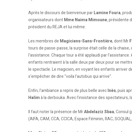
Après le discours de bienvenue par
Lamine Foura
, prod
organisateurs dont
Mme Naima Mimoune
, présidente 
président du REJA et lui même.
Les membres de
Magiciens-Sans-Frontière
, dont Mr
F
tours de passe-passe, la surprise était celle de la chaise, q
l'assistance.
Chaque tour a été applaudi par l'assistance.
enfants rentraient à la salle deux par deux pour se mettre
le spectacle. Le magicien, en voyant les enfants arriver d
s'empêcher de dire "voila l'autobus qui arrive".
Enfin, l'ambiance a repris de plus belle avec
Inès
, puis ap
Halim
à la derbouka. Avec l'insistance des spectateurs, la
Il faut noter la présence de Mr
Abdelaziz Sbaa
, Consul g
(AIFA, CAM, CCA, CCICA, Espace Féminin, RAC, SOQUAL, U