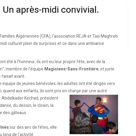
. Un après-midi convivial.
Familles Algériennes (CFA), l'association REJA et Taxi Maghreb
idi culturel plein de surprises et ce dans une ambiance
nt été à l'honneur, ils ont eu leur propre fête, avec de la
an", membre de l'équipe
Magiciens-Sans-Frontière
, et juste
faisait avant.
une équipe de jeunes bénévoles; les adultes ont été dirigés vers
i, quand aux enfants, ils sont pris en
charge par une autre
r Abdelkader Kechad, président
danse, du dessin, le clown, la
ue des gâteaux.
e
Inès
sur des airs de fêtes, elle
long de l'activité.