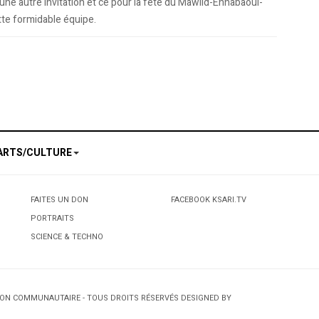
 une autre invitation et ce pour la fête du Mawlid-Ennabaoui-
tte formidable équipe.
rienne: Quand le chaâbi croise le raï
le au centre Lajeunesse
ARTS/CULTURE
FAITES UN DON
FACEBOOK KSARI.TV
PORTRAITS
SCIENCE & TECHNO
TION COMMUNAUTAIRE - TOUS DROITS RÉSERVÉS DESIGNED BY