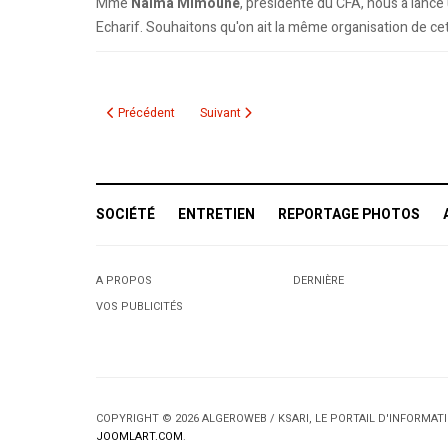
Mme
Naima Mimoune
, présidente du CFA, nous a lance
Echarif. Souhaitons qu'on ait la même organisation de ce
Article précédent : Canada. soirée musicale typiquement algé
Article suivant : Yennayer 2957: Salle comb
Précédent
Suivant
SOCIÉTÉ
ENTRETIEN
REPORTAGE PHOTOS
A PROPOS
DERNIÈRE
VOS PUBLICITÉS
COPYRIGHT © 2026 ALGEROWEB / KSARI, LE PORTAIL D'INFORMA
JOOMLART.COM
.