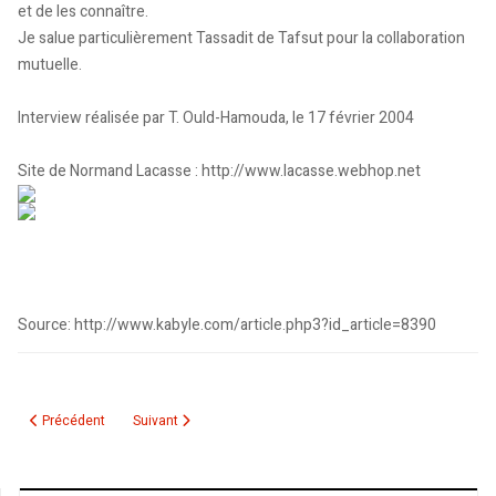
et de les connaître.
Je salue particulièrement Tassadit de Tafsut pour la collaboration
mutuelle.
Interview réalisée par T. Ould-Hamouda, le 17 février 2004
Site de Normand Lacasse : http://www.lacasse.webhop.net
Source: http://www.kabyle.com/article.php3?id_article=8390
Article précédent : SALAH AIT-GHERBI : "l’exil me donne une nouvelle source d
Article suivant : Couscous de la Fraternité algéro-québécoi
Précédent
Suivant