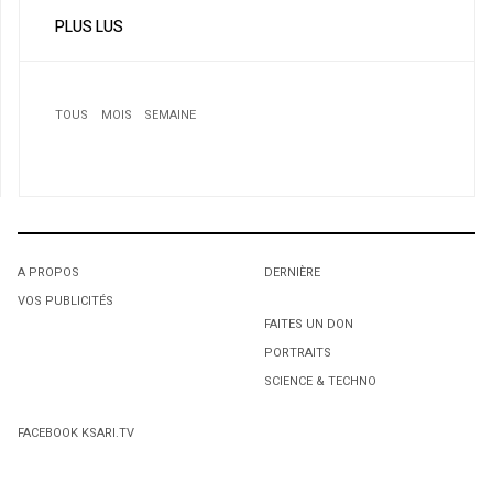
PLUS LUS
TOUS
MOIS
SEMAINE
1
Les enterrements raisonnables
A PROPOS
DERNIÈRE
VOS PUBLICITÉS
1
1
FAITES UN DON
PORTRAITS
L'octroi accidentel du Gant Court.
L'octroi accidentel du Gant Court.
SCIENCE & TECHNO
2
«Quand on me demande d'où je viens, je sais que je
FACEBOOK KSARI.TV
n'aurai pas la job»
3