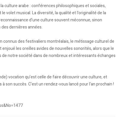
 la culture arabe : conférences philosophiques et sociales,
volet musical. La diversité, la qualité et l’originalité de la
 reconnaissance d’une culture souvent méconnue, sinon
rs des dernières années.
n connus des festivaliers montréalais, le métissage culturel de
t enjoué les oreilles avides de nouvelles sonorités, alors que le
rs de notre société dans de nombreux et intéressants échanges
de) vocation qu’est celle de faire découvrir une culture, et
s à son succès. C’est un rendez-vous lancé pour l’an prochain !
ress&No=1477