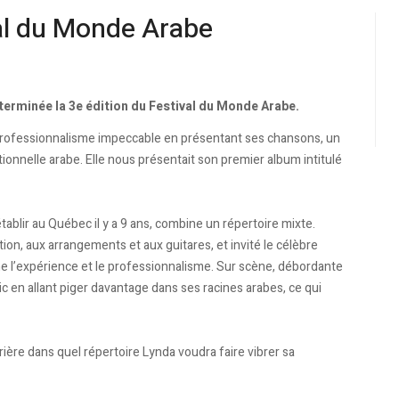
val du Monde Arabe
 terminée la 3e édition du Festival du Monde Arabe.
professionnalisme impeccable en présentant ses chansons, un
onnelle arabe. Elle nous présentait son premier album intitulé
établir au Québec il y a 9 ans, combine un répertoire mixte.
tion, aux arrangements et aux guitares, et invité le célèbre
ne l’expérience et le professionnalisme. Sur scène, débordante
lic en allant piger davantage dans ses racines arabes, ce qui
rière dans quel répertoire Lynda voudra faire vibrer sa