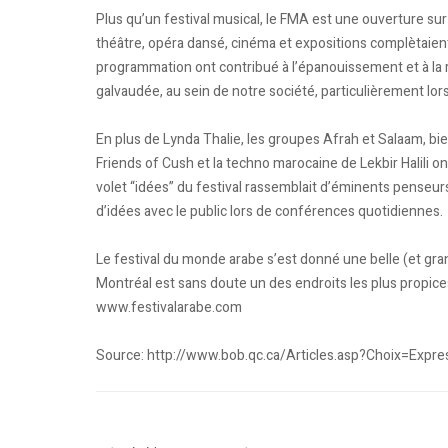
Plus qu’un festival musical, le FMA est une ouverture sur
théâtre, opéra dansé, cinéma et expositions complètaient le 
programmation ont contribué à l’épanouissement et à la
galvaudée, au sein de notre société, particulièrement lo
En plus de Lynda Thalie, les groupes Afrah et Salaam, bie
Friends of Cush et la techno marocaine de Lekbir Halili on
volet “idées” du festival rassemblait d’éminents penseu
d’idées avec le public lors de conférences quotidiennes.
Le festival du monde arabe s’est donné une belle (et gran
Montréal est sans doute un des endroits les plus propice
www.festivalarabe.com
Source: http://www.bob.qc.ca/Articles.asp?Choix=Exp