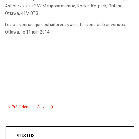
Ashbury sis au 362 Mariposa avenue, Rockcliffe park, Ontario
Ottawa, K1M 0T3.
Les personnes qui souhaiteront y assister sont les bienvenues.
Ottawa, le 11 juin 2014
Article précédent : Des supporters algériens attaquent des militaires du 3
Article suivant : Ilyes Belmadani à la 3ième place au cha
Précédent
Suivant
PLUS LUS