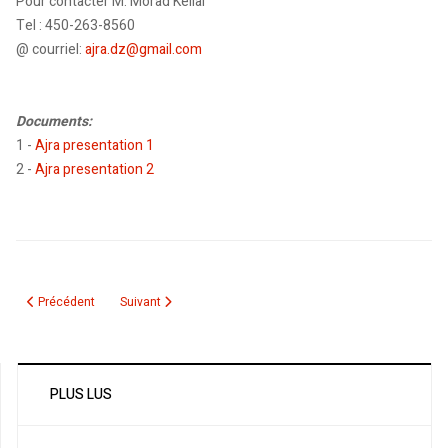
Pour contacter M. Morad Kellal
Tel : 450-263-8560
@ courriel:
ajra.dz@gmail.com
Documents:
1 -
Ajra presentation 1
2 -
Ajra presentation 2
Article précédent : Procès Ahcène Adlani contre “Liberté”: Plainte rejetée pa
Article suivant : Madjid Bougherra reçoit le trophée du mei
Précédent
Suivant
PLUS LUS