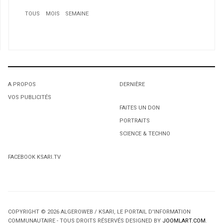
TOUS
MOIS
SEMAINE
1
Un message de votre député: Mohamed Gahche
2
Soccer en 3D pour la Coupe du monde
A PROPOS
DERNIÈRE
VOS PUBLICITÉS
1
1
FAITES UN DON
PORTRAITS
L'octroi accidentel du Gant Court.
L'octroi accidentel du Gant Court.
SCIENCE & TECHNO
FACEBOOK KSARI.TV
3
Arrestation de sept mineurs liés à un groupe criminalisé
de Saint-Léonard
COPYRIGHT © 2026 ALGEROWEB / KSARI, LE PORTAIL D'INFORMATION
4
COMMUNAUTAIRE - TOUS DROITS RÉSERVÉS DESIGNED BY
JOOMLART.COM
.