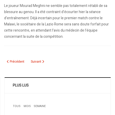
Le joueur Mourad Meghni ne semble pas totalement rétabli de sa
blessure au genou. Il a été contraint d’écourter hier la séance
d’entraînement. Déjà incertain pour le premier match contre le
Malawi, le sociétaire de la Lazio Rome sera sans doute forfait pour
cette rencontre, en attendant l’avis du médecin de l’équipe
concernant la suite de la compétition.
Article précédent : Kinnah Phiri :«Nous avons eu beaucoup de réussite»
Article suivant : Ousserir pour suppléer Gaouaoui
Précédent
Suivant
PLUS LUS
TOUS
MOIS
SEMAINE
1