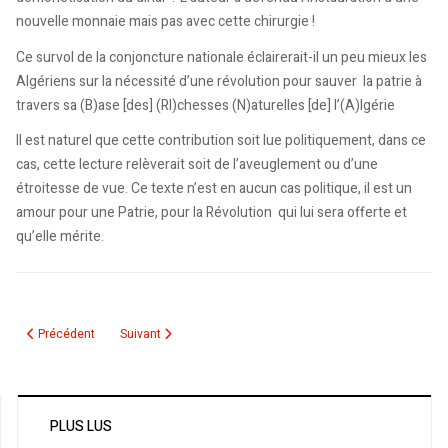
nouvelle monnaie mais pas avec cette chirurgie !
Ce survol de la conjoncture nationale éclairerait-il un peu mieux les
Algériens sur la nécessité d’une révolution pour sauver la patrie à
travers sa (B)ase [des] (RI)chesses (N)aturelles [de] l’(A)lgérie
Il est naturel que cette contribution soit lue politiquement, dans ce
cas, cette lecture relèverait soit de l’aveuglement ou d’une
étroitesse de vue. Ce texte n’est en aucun cas politique, il est un
amour pour une Patrie, pour la Révolution qui lui sera offerte et
qu’elle mérite.
Article précédent : Un petit travail universitaire sur le journalisme en Algérie
Article suivant : Officialisation de Tamazight en Algérie: 
Précédent
Suivant
PLUS LUS