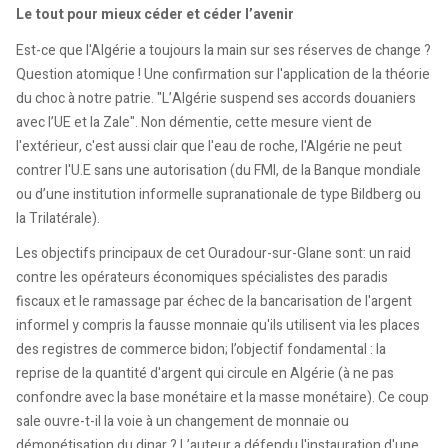
Le tout pour mieux céder et céder l’avenir
Est-ce que l'Algérie a toujours la main sur ses réserves de change ?
Question atomique ! Une confirmation sur l'application de la théorie
du choc à notre patrie. "L’Algérie suspend ses accords douaniers
avec l’UE et la Zale". Non démentie, cette mesure vient de
l'extérieur, c'est aussi clair que l'eau de roche, l'Algérie ne peut
contrer l'U.E sans une autorisation (du FMI, de la Banque mondiale
ou d’une institution informelle supranationale de type Bildberg ou
la Trilatérale).
Les objectifs principaux de cet Ouradour-sur-Glane sont: un raid
contre les opérateurs économiques spécialistes des paradis
fiscaux et le ramassage par échec de la bancarisation de l'argent
informel y compris la fausse monnaie qu'ils utilisent via les places
des registres de commerce bidon; l’objectif fondamental : la
reprise de la quantité d'argent qui circule en Algérie (à ne pas
confondre avec la base monétaire et la masse monétaire). Ce coup
sale ouvre-t-il la voie à un changement de monnaie ou
démonétisation du dinar ? L’auteur a défendu l'instauration d'une